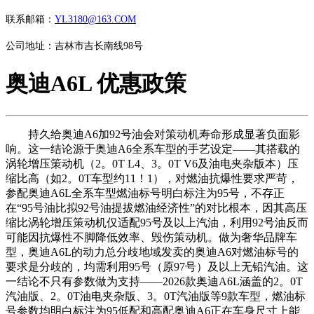
联系邮箱：
YL3180@163.COM
公司地址：吉林市吉长南线98号
奥迪A6L 优惠政策
持久给奥迪A6加92号油会对策动机寿命形成显著负面影
响。这一结论源于奥迪A6全系车型的手艺设定——其搭载的
涡轮增压策动机（2。0T L4、3。0T V6及油电夹杂版本）压
缩比高（如2。0T车型约11！1），对燃油抗爆性要求严苛，
参配奥迪A6L全系车型燃油标号明白标注为95号，不存正
在“95号油比拟92号油提拔燃油经济性”的对比根本，因其高压
缩比涡轮增压策动机仅适配95号及以上汽油，利用92号油反而
可能因抗爆性不脚降低效率、毁伤策动机。做为奢华品牌车
型，奥迪A6L的动力总分歧地域发卖的奥迪A6对燃油标号的
要求是分歧的，均需利用95号（原97号）及以上无铅汽油。这
一结论不只有参数做为支持——2026款奥迪A6L涵盖的2。0T
汽油版、2。0T油电夹杂版、3。0T汽油版等9款车型，燃油标
号参数均明白标注为95低配和高配奥迪A6正在车身尺寸上能