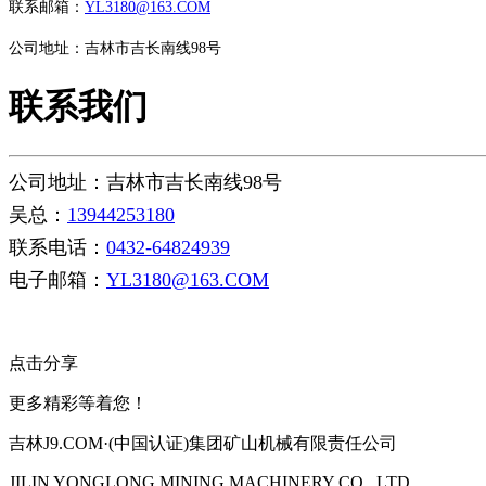
联系邮箱：
YL3180@163.COM
公司地址：吉林市吉长南线98号
联系我们
公司地址：吉林市吉长南线98号
吴总：
13944253180
联系电话：
0432-64824939
电子邮箱：
YL3180@163.COM
点击分享
更多精彩等着您！
吉林J9.COM·(中国认证)集团矿山机械有限责任公司
JILIN YONGLONG MINING MACHINERY CO., LTD.