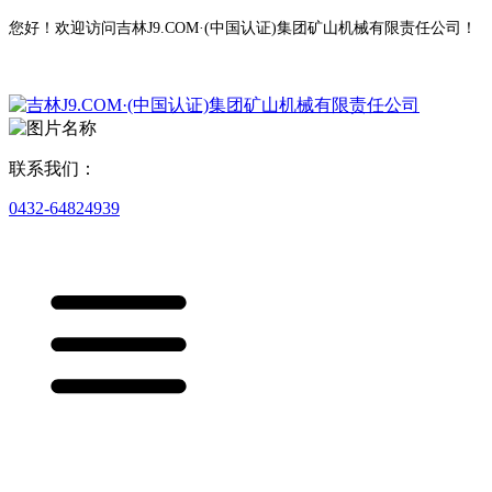
您好！欢迎访问吉林J9.COM·(中国认证)集团矿山机械有限责任公司！
联系我们：
0432-64824939