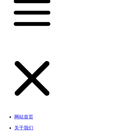
网站首页
关于我们