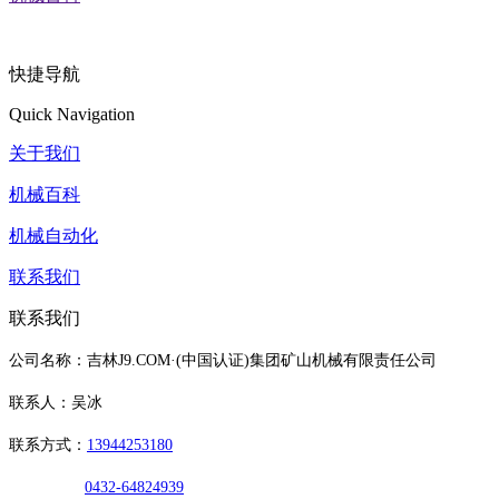
快捷导航
Quick Navigation
关于我们
机械百科
机械自动化
联系我们
联系我们
公司名称：吉林J9.COM·(中国认证)集团矿山机械有限责任公司
联系人：吴冰
联系方式：
13944253180
0432-64824939