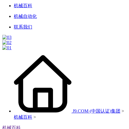
机械百科
机械自动化
联系我们
J9.COM·(中国认证)集团
>
机械百科
>
机械百科