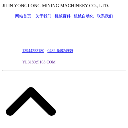
JILIN YONGLONG MINING MACHINERY CO., LTD.
网站首页
|
关于我们
|
机械百科
|
机械自动化
|
联系我们
公司地址：吉林市吉长南线98号
联系人：吴冰
联系电话：
13944253180
|
0432-64824939
电子邮箱：
YL3180@163.COM