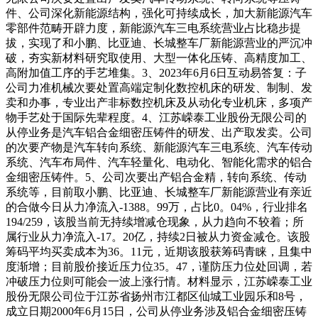
件、公司深化新能源结构，强化可持续成长，加大新能源汽车
零部件范畴开辟力度，新能源汽车三电系统营业占比稳步提
拔，实现了和小鹏、比亚迪、长城整车厂新能源营业的严沉冲
破，夯实新材料研究取使用、大型一体化压铸、高精度加工、
高附加值工序的手艺堆集。3、2023年6月6日互动易答复：子
公司力准机械次要处置高端定制化数控机床的研发、制制、发
卖和办事，专业出产非标数控机床及从动化专业机床，多项产
物手艺处于国际先辈程度。4、江苏嵘泰工业股份无限公司的
从停业务是汽车铝合金细密压铸件的研发、出产取发卖。公司
的次要产物是汽车转向系统、新能源汽车三电系统、汽车传动
系统、汽车布局件、汽车轻量化、电动化、智能化需求的铝合
金细密压铸件。5、公司次要出产铝合金精，转向系统、传动
系统等，目前取小鹏、比亚迪、长城整车厂新能源营业有亲近
的合做今日从力净流入-1388。99万，占比0。04%，行业排名
194/259，该股当前无持续增减仓现象，从力趋向不较着；所
属行业从力净流入-17。20亿，持续2日被从力资金减仓。该股
筹码平均买卖成本为36。11元，近期该股获筹码青睐，且集中
度渐增；目前股价接近压力位35。47，谨防压力位处回调，若
冲破压力位则可能会一波上涨行情。材料显示，江苏嵘泰工业
股份无限公司位于江苏省扬州市江都区仙城工业园乐和8号，
成立日期2000年6月15日，公司从停业务涉及铝合金细密压铸