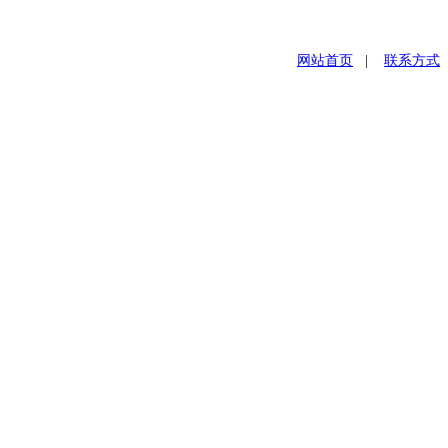
网站首页
|
联系方式