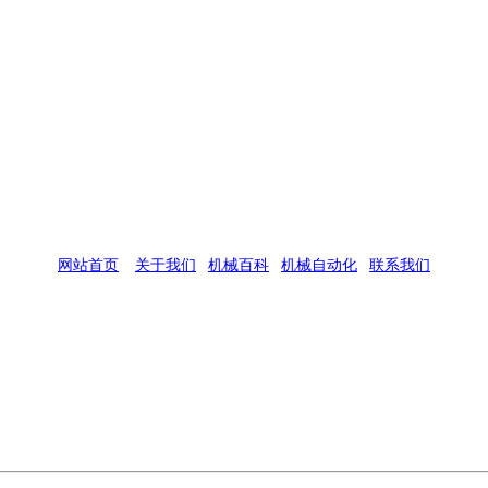
网站首页
|
关于我们
|
机械百科
|
机械自动化
|
联系我们