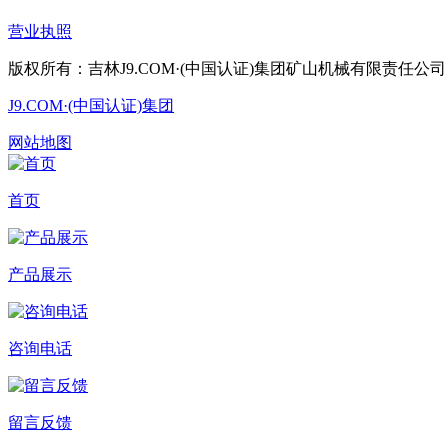
营业执照
版权所有：吉林J9.COM·(中国认证)集团矿山机械有限责任公司
J9.COM·(中国认证)集团
网站地图
首页
产品展示
咨询电话
留言反馈