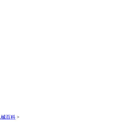
机械百科
>