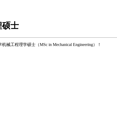
程硕士
MSc in Mechanical Engineering）！