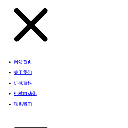
网站首页
关于我们
机械百科
机械自动化
联系我们