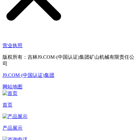
营业执照
版权所有：吉林J9.COM·(中国认证)集团矿山机械有限责任公
司
J9.COM·(中国认证)集团
网站地图
首页
产品展示