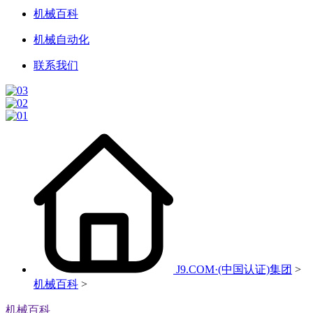
机械百科
机械自动化
联系我们
J9.COM·(中国认证)集团
>
机械百科
>
机械百科