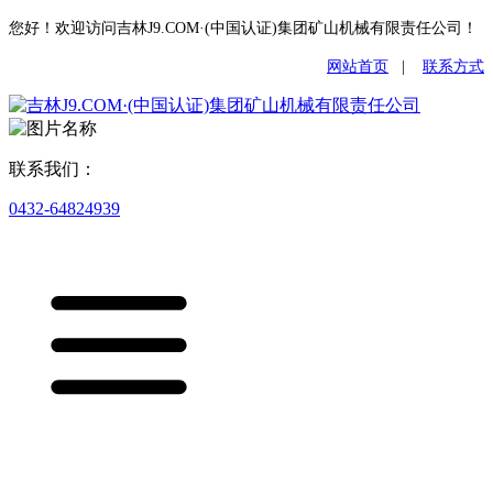
您好！欢迎访问吉林J9.COM·(中国认证)集团矿山机械有限责任公司！
网站首页
|
联系方式
联系我们：
0432-64824939