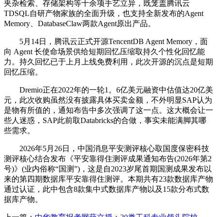
夹杂检索、存储架构等十余项手艺立异，既笼盖腾讯云
TDSQL自研产物家族的全面升级，也支持全新发布的Agent
Memory、DatabaseClaw两款Agent原出产品。
5月14日，腾讯云正式开源TencentDB Agent Memory，面
向 Agent 长使命场景供给短期回忆压缩取持久个性化回忆能
力。持久回忆已于上月上线免费利用，此次开源的沉点是短期
回忆压缩。
Dremio正在2022年的一轮1。6亿美元融资中估值达20亿美
元，此次收购虽然没有披露具体买卖金额，不外明显SAP认为
是物有所值的，通知布告中多次强调了这一点。这大概会让一
些人迷惑，SAP此前取Databricks的合做，事实未能满脚其哪
些需求。
2026年5月26日，中国消息平安测评核心取国度保密科技
测评核心结合发布《平安靠得住测评成果通知布告(2026年第2
号)》(业内俗称“国测”)，这是自2023岁尾首期国测成果发布以
来的第四期数据库平安靠得住测评。本期共有23款数据库产物
通过认证，此中包含8款集中式数据库产物以及15款分布式数
据库产物。