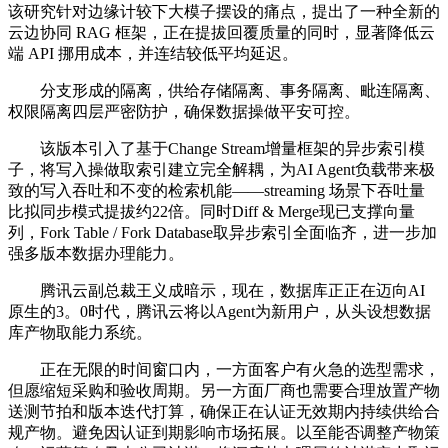
该研究针对边缘计较下大模子摆设的痛点，提出了一种全新的
云边协同 RAG 框架，正在提拔回覆质量的同时，显著降低云
端 API 挪用成本，并连结较低平均延迟。
分支形成的隔离，供给存储隔离、事务隔离、毗连隔离、
权限隔离四层严密防护，确保数据操做平安可控。
该版本引入了基于Change Stream增量框架的异步索引模
子，将写入操做取索引建立完全解耦，为AI Agent负载带来极
致的写入吞吐和不变的检索机能——streaming 场景下吞吐量
比拟同步模式提拔约22倍。同时Diff & Merge现已支撑向量
列，Fork Table / Fork Database取异步索引全面临齐，进一步加
强多版本数据办理能力。
腾讯云副总裁王义成暗示，现在，数据库正正在迈向AI
原生的3。0时代，腾讯云将以Agent为新用户，从头设想数据
库产物取能力系统。
正在无限的时间窗口内，一方面客户有火急的选型需求，
但愿缩短采购和验收周期。另一方面厂商也需要合理放置产物
送测节拍和版本迭代打算，确保正在认证无效期内持续供给合
规产物。避免因认证到期影响市场拓展。以至能否调整产物策