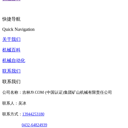
快捷导航
Quick Navigation
关于我们
机械百科
机械自动化
联系我们
联系我们
公司名称：吉林J9.COM·(中国认证)集团矿山机械有限责任公司
联系人：吴冰
联系方式：
13944253180
0432-64824939