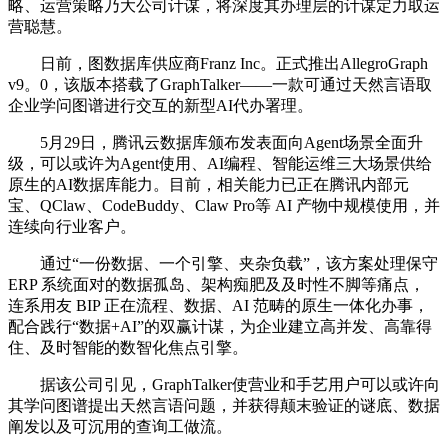
略、运营策略乃大公司计谋，将深度其办理层的计谋定力取运
营聪慧。
日前，图数据库供应商Franz Inc。正式推出AllegroGraph
v9。0，该版本搭载了GraphTalker——一款可通过天然言语取
企业学问图谱进行交互的新型AI代办署理。
5月29日，腾讯云数据库颁布发表面向Agent场景全面升
级，可以或许为Agent使用、AI编程、智能运维三大场景供给
原生的AI数据库能力。目前，相关能力已正在腾讯内部元
宝、QClaw、CodeBuddy、Claw Pro等 AI 产物中规模使用，并
连续向行业客户。
通过“一份数据、一个引擎、夹杂负载”，该方案处理保守
ERP 系统面对的数据孤岛、架构痴肥及及时性不脚等痛点，
连系用友 BIP 正在流程、数据、AI 范畴的原生一体化办事，
配合践行“数据+AI”的双赢计谋，为企业建立高并发、高靠得
住、及时智能的数智化焦点引擎。
据该公司引见，GraphTalker使营业和手艺用户可以或许向
其学问图谱提出天然言语问题，并获得颠末验证的谜底、数据
阐发以及可沉用的查询工做流。