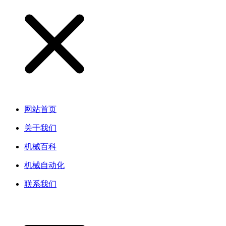
网站首页
关于我们
机械百科
机械自动化
联系我们