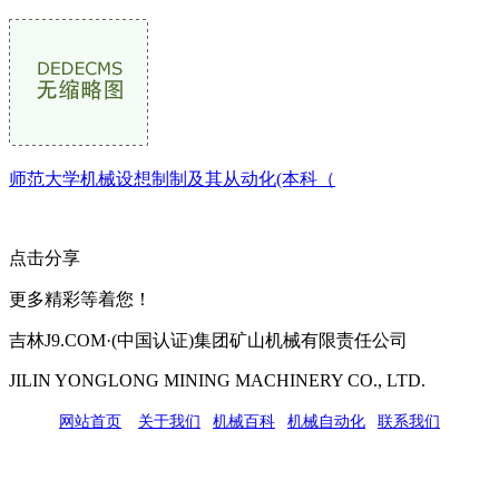
师范大学机械设想制制及其从动化(本科（
点击分享
更多精彩等着您！
吉林J9.COM·(中国认证)集团矿山机械有限责任公司
JILIN YONGLONG MINING MACHINERY CO., LTD.
网站首页
|
关于我们
|
机械百科
|
机械自动化
|
联系我们
公司地址：吉林市吉长南线98号