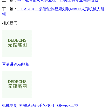
上一篇：
中华教育报考网薛立授：20类工科专业领头院校
下一篇：
ICRA 2026：多智能体径规划取Mini Pi人形机械人引
领
相关新闻
写演讲Word模板
机械制制_机械从动化手艺使用 - OFweek工控