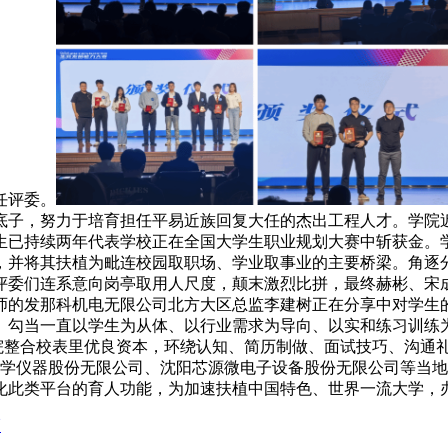
任评委。
底子，努力于培育担任平易近族回复大任的杰出工程人才。学院近
生已持续两年代表学校正在全国大学生职业规划大赛中斩获金。
并将其扶植为毗连校园取职场、学业取事业的主要桥梁。角逐分为
委们连系意向岗亭取用人尺度，颠末激烈比拼，最终赫彬、宋成
师的发那科机电无限公司北方大区总监李建树正在分享中对学生
。勾当一直以学生为从体、以行业需求为导向、以实和练习训练
学院整合校表里优良资本，环绕认知、简历制做、面试技巧、沟通礼
科学仪器股份无限公司、沈阳芯源微电子设备股份无限公司等当
化此类平台的育人功能，为加速扶植中国特色、世界一流大学，
领