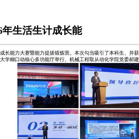
6年生活生计成长能
生计成长能力大赛暨能力提拔锻炼营。本次勾当吸引了本科生、并
正在大学糊口动核心多功能厅举行。机械工程取从动化学院党委郝