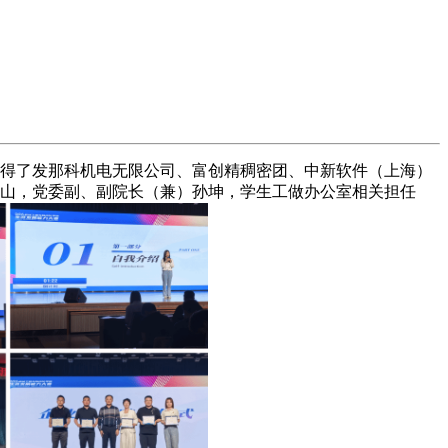
获得了发那科机电无限公司、富创精稠密团、中新软件（上海）
建山，党委副、副院长（兼）孙坤，学生工做办公室相关担任