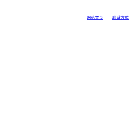
网站首页
|
联系方式