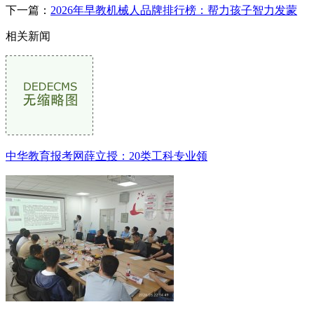
下一篇：
2026年早教机械人品牌排行榜：帮力孩子智力发蒙
相关新闻
中华教育报考网薛立授：20类工科专业领