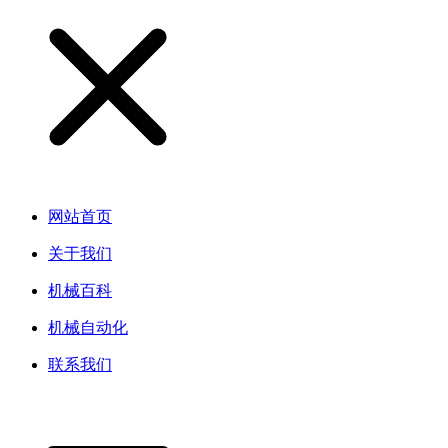
网站首页
关于我们
机械百科
机械自动化
联系我们