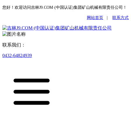
您好！欢迎访问吉林J9.COM·(中国认证)集团矿山机械有限责任公司！
网站首页
|
联系方式
联系我们：
0432-64824939