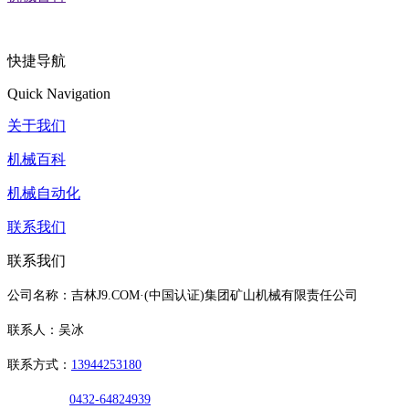
快捷导航
Quick Navigation
关于我们
机械百科
机械自动化
联系我们
联系我们
公司名称：吉林J9.COM·(中国认证)集团矿山机械有限责任公司
联系人：吴冰
联系方式：
13944253180
0432-64824939