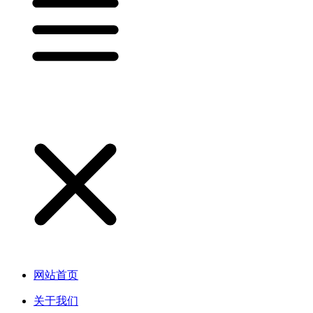
网站首页
关于我们