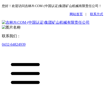
您好！欢迎访问吉林J9.COM·(中国认证)集团矿山机械有限责任公司！
网站首页
|
联系方式
联系我们：
0432-64824939