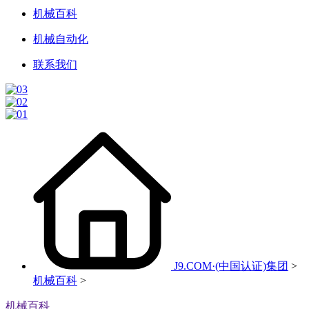
机械百科
机械自动化
联系我们
J9.COM·(中国认证)集团
>
机械百科
>
机械百科