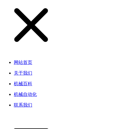
网站首页
关于我们
机械百科
机械自动化
联系我们