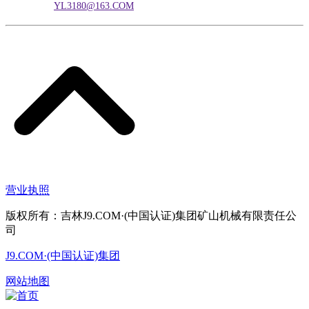
电子邮箱：
YL3180@163.COM
营业执照
版权所有：吉林J9.COM·(中国认证)集团矿山机械有限责任公
司
J9.COM·(中国认证)集团
网站地图