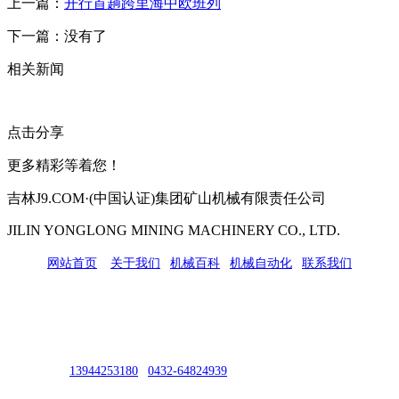
上一篇：
开行首趟跨里海中欧班列
下一篇：没有了
相关新闻
点击分享
更多精彩等着您！
吉林J9.COM·(中国认证)集团矿山机械有限责任公司
JILIN YONGLONG MINING MACHINERY CO., LTD.
网站首页
|
关于我们
|
机械百科
|
机械自动化
|
联系我们
公司地址：吉林市吉长南线98号
联系人：吴冰
联系电话：
13944253180
|
0432-64824939