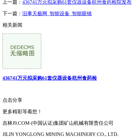
上一篇：
436741万元拟采购61套仪器设备杭州食药检院发布
下一篇：
旧事天极网_智能设备_智能眼镜
相关新闻
436741万元拟采购61套仪器设备杭州食药检
点击分享
更多精彩等着您！
吉林J9.COM·(中国认证)集团矿山机械有限责任公司
JILIN YONGLONG MINING MACHINERY CO., LTD.