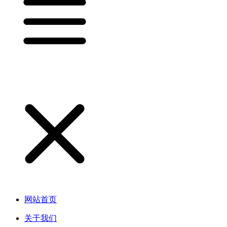
网站首页
关于我们