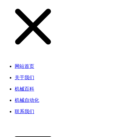
网站首页
关于我们
机械百科
机械自动化
联系我们