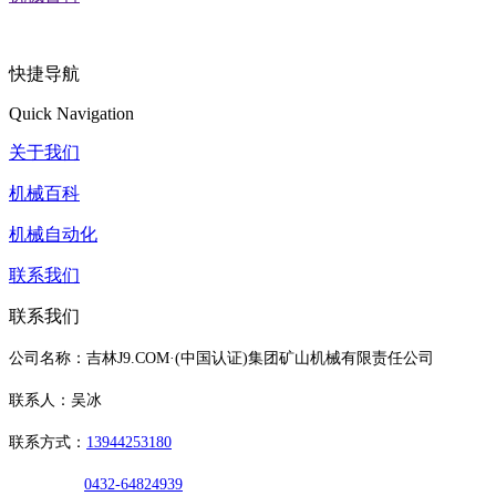
快捷导航
Quick Navigation
关于我们
机械百科
机械自动化
联系我们
联系我们
公司名称：吉林J9.COM·(中国认证)集团矿山机械有限责任公司
联系人：吴冰
联系方式：
13944253180
0432-64824939