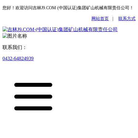
您好！欢迎访问吉林J9.COM·(中国认证)集团矿山机械有限责任公司！
网站首页
|
联系方式
联系我们：
0432-64824939