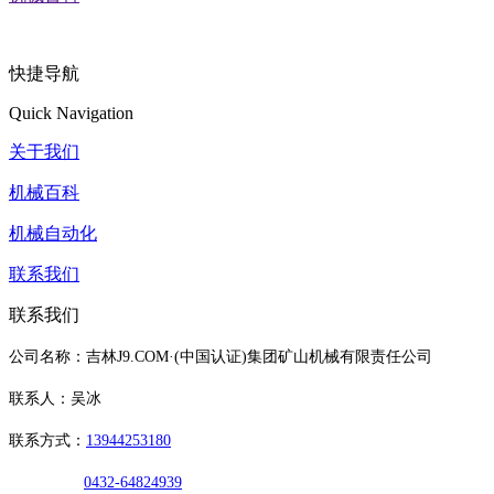
快捷导航
Quick Navigation
关于我们
机械百科
机械自动化
联系我们
联系我们
公司名称：吉林J9.COM·(中国认证)集团矿山机械有限责任公司
联系人：吴冰
联系方式：
13944253180
0432-64824939