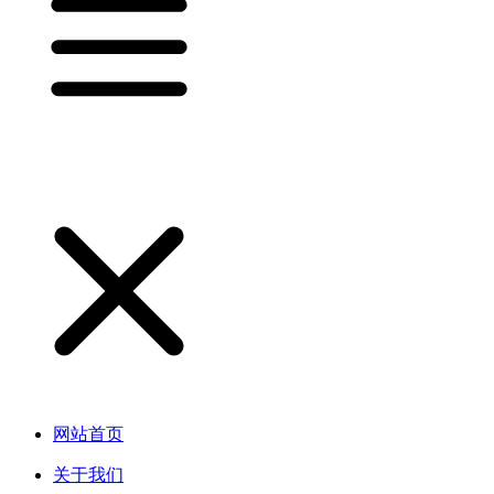
网站首页
关于我们