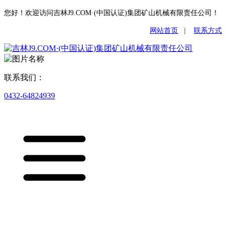
您好！欢迎访问吉林J9.COM·(中国认证)集团矿山机械有限责任公司！
网站首页
|
联系方式
联系我们：
0432-64824939