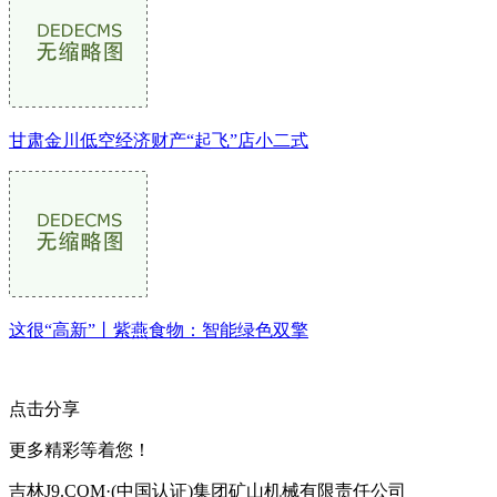
甘肃金川低空经济财产“起飞”店小二式
这很“高新”丨紫燕食物：智能绿色双擎
点击分享
更多精彩等着您！
吉林J9.COM·(中国认证)集团矿山机械有限责任公司