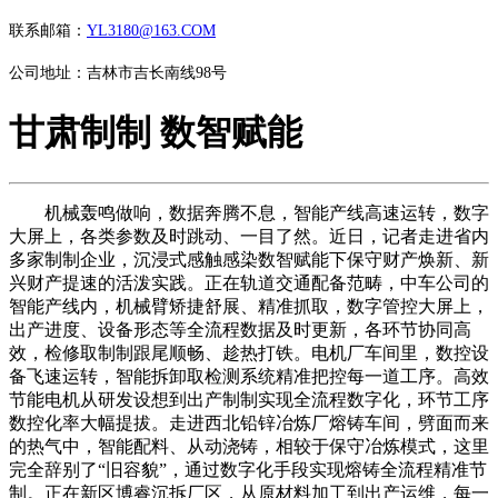
联系邮箱：
YL3180@163.COM
公司地址：吉林市吉长南线98号
甘肃制制 数智赋能
机械轰鸣做响，数据奔腾不息，智能产线高速运转，数字
大屏上，各类参数及时跳动、一目了然。近日，记者走进省内
多家制制企业，沉浸式感触感染数智赋能下保守财产焕新、新
兴财产提速的活泼实践。正在轨道交通配备范畴，中车公司的
智能产线内，机械臂矫捷舒展、精准抓取，数字管控大屏上，
出产进度、设备形态等全流程数据及时更新，各环节协同高
效，检修取制制跟尾顺畅、趁热打铁。电机厂车间里，数控设
备飞速运转，智能拆卸取检测系统精准把控每一道工序。高效
节能电机从研发设想到出产制制实现全流程数字化，环节工序
数控化率大幅提拔。走进西北铅锌冶炼厂熔铸车间，劈面而来
的热气中，智能配料、从动浇铸，相较于保守冶炼模式，这里
完全辞别了“旧容貌”，通过数字化手段实现熔铸全流程精准节
制。正在新区博睿沉拆厂区，从原材料加工到出产运维，每一