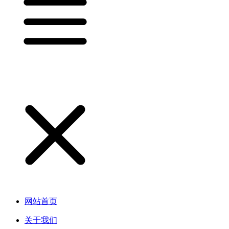
网站首页
关于我们