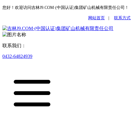
您好！欢迎访问吉林J9.COM·(中国认证)集团矿山机械有限责任公司！
网站首页
|
联系方式
联系我们：
0432-64824939