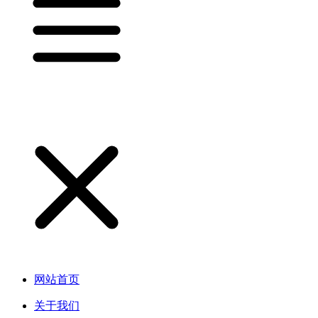
网站首页
关于我们