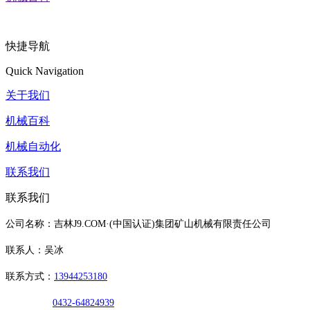
快捷导航
Quick Navigation
关于我们
机械百科
机械自动化
联系我们
联系我们
公司名称：吉林J9.COM·(中国认证)集团矿山机械有限责任公司
联系人：吴冰
联系方式：
13944253180
0432-64824939