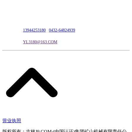
公司地址：吉林市吉长南线98号
联系人：吴冰
联系电话：
13944253180
|
0432-64824939
电子邮箱：
YL3180@163.COM
营业执照
版权所有：吉林J9.COM·(中国认证)集团矿山机械有限责任公