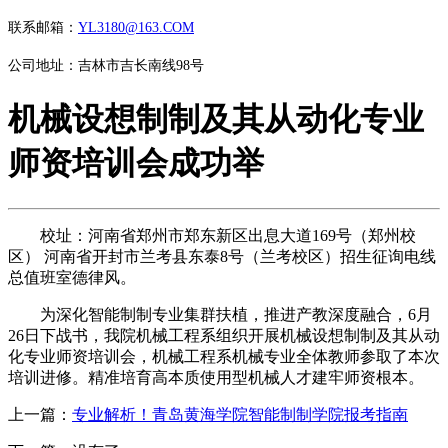
联系邮箱：
YL3180@163.COM
公司地址：吉林市吉长南线98号
机械设想制制及其从动化专业
师资培训会成功举
校址：河南省郑州市郑东新区出息大道169号（郑州校
区） 河南省开封市兰考县东泰8号（兰考校区）招生征询电线
总值班室德律风。
为深化智能制制专业集群扶植，推进产教深度融合，6月
26日下战书，我院机械工程系组织开展机械设想制制及其从动
化专业师资培训会，机械工程系机械专业全体教师参取了本次
培训进修。精准培育高本质使用型机械人才建牢师资根本。
上一篇：
专业解析！青岛黄海学院智能制制学院报考指南