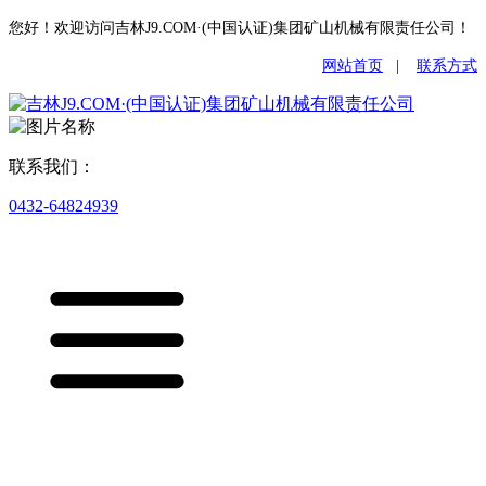
您好！欢迎访问吉林J9.COM·(中国认证)集团矿山机械有限责任公司！
网站首页
|
联系方式
联系我们：
0432-64824939