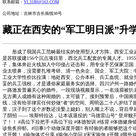
联系邮箱：
YL3180@163.COM
公司地址：吉林市吉长南线98号
藏正在西安的“军工明日派”升
形成了我国兵工范畴最结实的使用型人才方阵。西安工业从建
是苏联援建156个沉点项目里，西北兵工配套的专属人才。1
子，集体奔赴火线加入中印侵占还击和，用专业手艺保家卫国
业太喷鼻，没需要扎堆考研。清一色央企、国企、军工大院：
工业大学性价比拉满：地处西安、公办本科、兵工血统、就业
妥的兵工强校，才是通俗家庭最务实的选择。四川泸州一路婚件
一路激发普遍关心的婚件。一段现场视频显示，一名须眉被扒
见古蔺人成婚有这种闹婚的，太可骇了。接到预警后，中国南
线，没有给菲律宾任何炒做“者”的空间。周明远二十八岁结了
里，汉子到了这个岁数还没娶上媳妇，别人嘴上不说，背后早就把
了阴招 —— 埃斯特拉达，让本该退役的 “马德雷山号” 登岸
了！！ #高位下拉把手 #高位下拉 #体德智训 #练背 #体
诊焦炙抑郁。#旧事1个动做深度开髋‼️ 有经验的者能够把这
式开髋！ #瑜伽体式分享 #瑜伽小学问 #宋宋瑜伽 #开髋 