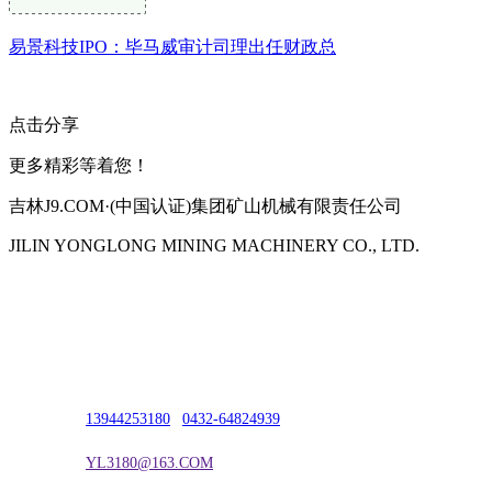
易景科技IPO：毕马威审计司理出任财政总
点击分享
更多精彩等着您！
吉林J9.COM·(中国认证)集团矿山机械有限责任公司
JILIN YONGLONG MINING MACHINERY CO., LTD.
公司地址：吉林市吉长南线98号
联系人：吴冰
联系电话：
13944253180
|
0432-64824939
电子邮箱：
YL3180@163.COM