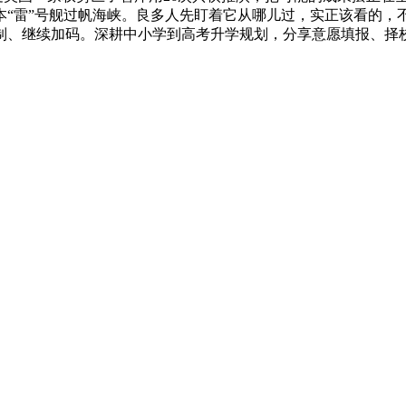
，日本“雷”号舰过帆海峡。良多人先盯着它从哪儿过，实正该看的
制、继续加码。深耕中小学到高考升学规划，分享意愿填报、择