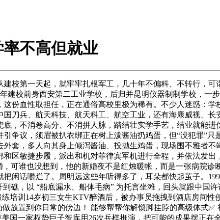
学率不高但就业
校第一天起，就牢牢扎根军工，几十年不偏科、不转行，可谓
955年建校前身西安第二工业学校，后归并昆明仪器制制学校，
，这份血性取担任，正在通俗高校里极为稀有。不少人迷惑：学校
中国刀兵、航天科技、航天科工、航空工业，还有海康威视、长
兜底，不消卷高分、不消拼人脉，踏结壮实学手艺，结业就能进
引争议，须眉被扒衣绑正在树上泼酱油扔鸡蛋，但“没犯罪”只是“
去外套，多人向其身上倾泻酱油、投抛生鸡蛋，现场围不雅者不
部和区敏捷步履，派出和机对菲律宾军机进行全程，并依法发出
婚，可谁也没想到，他的新婚夜不是红烛暖帐，而是一张病院诊
闲话嚼烂了。周明远这些年听得多了，耳朵都快起茧子。1999
舰开到礁，以 “船底漏水、船体毛病” 为托言坐滩，回头就跟中国
德健身锻练培训14岁初三女生KTV醉酒后，被办事员拖拽到酒店
个动做放置到你日常的傍边！ 能够帮帮你解锁脚挂脖的高级体式
#髋外旋美国一家权势巨子智库用26次兵棋推演，把可能的成果摆