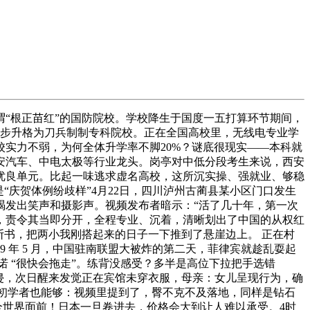
“根正苗红”的国防院校。学校降生于国度一五打算环节期间，
一步步升格为刀兵制制专科院校。正在全国高校里，无线电专业学
实力不弱，为何全体升学率不脚20%？谜底很现实——本科就
安汽车、中电太极等行业龙头。岗亭对中低分段考生来说，西安
优良单元。比起一味逃求虚名高校，这所沉实操、强就业、够稳
庆贺体例纷歧样”4月22日，四川泸州古蔺县某小区门口发生
竭发出笑声和摄影声。视频发布者暗示：“活了几十年，第一次
，责令其当即分开，全程专业、沉着，清晰划出了中国的从权红
断书，把两小我刚搭起来的日子一下推到了悬崖边上。 正在村
 年 5 月，中国驻南联盟大被炸的第二天，菲律宾就趁乱耍起
许诺 “很快会拖走”。练背没感受？多半是高位下拉把手选错
房间性侵，次日醒来发觉正在宾馆未穿衣服，母亲：女儿呈现行为，确
✅ 初学者也能够：视频里提到了，臀不克不及落地，同样是钻石
正在全世界面前！日本一旦卷进去，价格会大到让人难以承受。4时