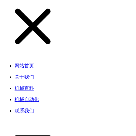
网站首页
关于我们
机械百科
机械自动化
联系我们