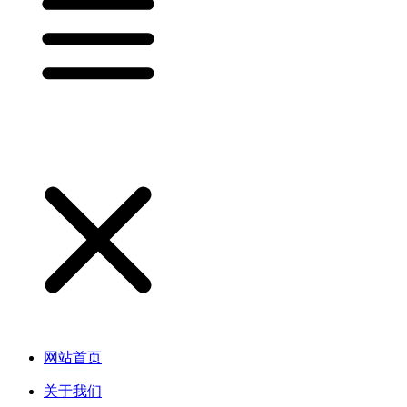
网站首页
关于我们