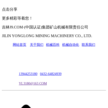
点击分享
更多精彩等着您！
吉林J9.COM·(中国认证)集团矿山机械有限责任公司
JILIN YONGLONG MINING MACHINERY CO., LTD.
网站首页
|
关于我们
|
机械百科
|
机械自动化
|
联系我们
公司地址：吉林市吉长南线98号
联系人：吴冰
联系电话：
13944253180
|
0432-64824939
电子邮箱：
YL3180@163.COM