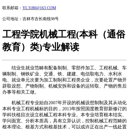
联系邮箱：
YL3180@163.COM
公司地址：吉林市吉长南线98号
工程学院机械工程(本科（通俗
教育）类)专业解读
结业生就业范畴有配备制制、零部件加工、工程机械、车
辆制制、钢铁矿业、交通、铁、建建、电信取电力、水利水
电、就业单元次要为加工制制和工程类企业，次要处置产物开
辟取设想、产物制制、机械安拆和设备的运转取、产物的售后
办事等相关工做。
机械工程专业始自2007年开设的机械设想制制及其从动化
本科专业工程机械标的目的，2013年按照国度教育部新修订的
学科扶植目次设立机械工程本科专业。本专业培育根本结实、
学问面宽、分析本质高，具有立异认识，控制机械工程范畴的
根本理论、根基方式和根基技术，可以或许正在出产一线处置