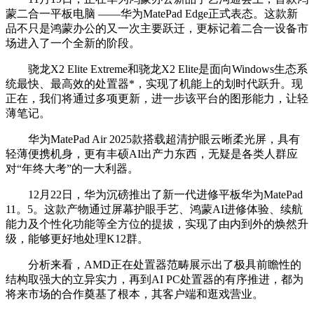
蒙二合一平板电脑 ——华为MatePad Edge正式表态。这款新
品不只是鸿蒙办公的又一次主要跃迁，更标记着二合一设备市
场进入了一个全新的阶段。
骁龙X2 Elite Extreme和骁龙X2 Elite是面向Windows生态系
统最快、最高效的处置器*，实现了机能上的划时代跃升。现
正在，我们将通过多项更新，进一步该平台的图形能力，让轻
薄笔记。
华为MatePad Air 2025款搭载超清护眼云晰柔光屏，具有
轻薄便携机身，更有丰硕AI出产力东西，无疑是各类人群应
对“年终大考”的一大利器。
12月22日，华为沉磅推出了新一代进修平板华为MatePad
11。5。这款产物通过屏幕护眼手艺、鸿蒙AI进修体验、续航
能力及个性化功能等全方位的提拔，实现了由内到外的焕然升
级，能够更好地处理K12群。
分析来看，AMD正在处置器范畴展示出了极具前瞻性的
结构取强大的立异实力，再到AI PC处置器的有序推进，都为
将来市场的合作奠基了根本，其客户端和逛戏营业。