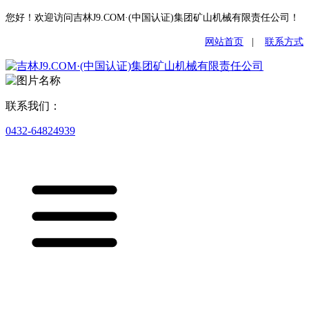
您好！欢迎访问吉林J9.COM·(中国认证)集团矿山机械有限责任公司！
网站首页
|
联系方式
联系我们：
0432-64824939