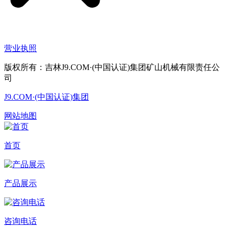
营业执照
版权所有：吉林J9.COM·(中国认证)集团矿山机械有限责任公
司
J9.COM·(中国认证)集团
网站地图
首页
产品展示
咨询电话