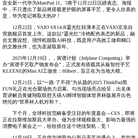
宣全新一代华为MatePad 11。5将于12月22日沉磅表态。海报
中，不只透出了新品将搭载更护眼的屏幕手艺，更令人欣喜的
是，华为笔记将取大热IP！
12月22日，VAIO SX14-R鎏光红轻薄本正在VAIO京东自
营旗舰店首发上市。这款以“鎏光红”冷艳配色表态的新品，融
合文雅设想、强悍机能取AI科技，既是用户高效工做和糊口
的文雅伙伴，也为圣诞取新年。
2025年12月19日，，寅谱计较（Infplane Computing）举
办“寅谱手艺取产物发布会”，正式发布搭载其从板智控手艺
KLEENE的Mini AI工做坐：Hilbert，旨正在为当地大模。
12月21日，以“一路·了不得”为从题的2025 ThinkPad黑
FUN礼正在光合聚场热力启幕。勾当现场亮点纷呈，出名体
育讲解员黄健翔取联想天禧AI脚球智能体世界杯版展开出色
绝伦的“世界杯人机对和？。
下个月，全球科技范畴备受注目的年度嘉会—CES，即将
正在拉斯维加斯昌大举办。做为全球规模最大、影响力最强的
消费电子展会之一，纷纷抓住这个绝佳契机，竞！
11月19日，正在华为鸿蒙办公新品手艺沟通会上，首款鸿