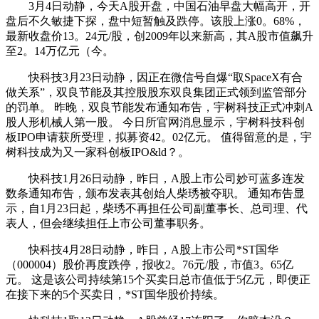
3月4日动静，今天A股开盘，中国石油早盘大幅高开，开
盘后不久敏捷下探，盘中短暂触及跌停。该股上涨0。68%，
最新收盘价13。24元/股，创2009年以来新高，其A股市值飙升
至2。14万亿元（今。
快科技3月23日动静，因正在微信号自爆“取SpaceX有合
做关系”，双良节能及其控股股东双良集团正式领到监管部分
的罚单。 昨晚，双良节能发布通知布告，宇树科技正式冲刺A
股人形机械人第一股。 今日所官网消息显示，宇树科技科创
板IPO申请获所受理，拟募资42。02亿元。 值得留意的是，宇
树科技成为又一家科创板IPO&ld？。
快科技1月26日动静，昨日，A股上市公司妙可蓝多连发
数条通知布告，颁布发表其创始人柴琇被夺职。 通知布告显
示，自1月23日起，柴琇不再担任公司副董事长、总司理、代
表人，但会继续担任上市公司董事职务。
快科技4月28日动静，昨日，A股上市公司*ST国华
（000004）股价再度跌停，报收2。76元/股，市值3。65亿
元。 这是该公司持续第15个买卖日总市值低于5亿元，即便正
在接下来的5个买卖日，*ST国华股价持续。