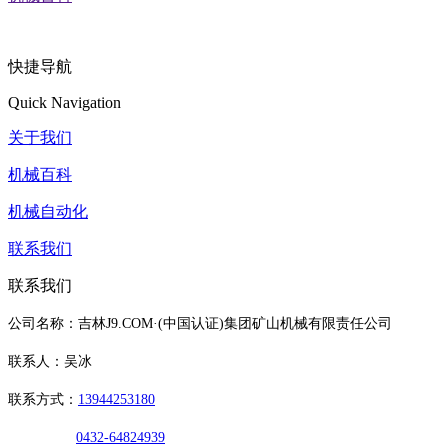
快捷导航
Quick Navigation
关于我们
机械百科
机械自动化
联系我们
联系我们
公司名称：吉林J9.COM·(中国认证)集团矿山机械有限责任公司
联系人：吴冰
联系方式：
13944253180
0432-64824939