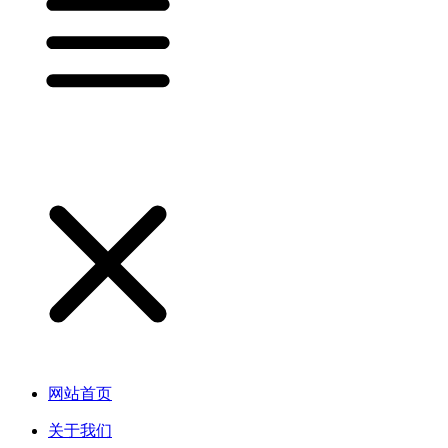
网站首页
关于我们