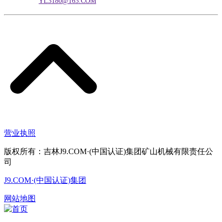
电子邮箱：
YL3180@163.COM
营业执照
版权所有：吉林J9.COM·(中国认证)集团矿山机械有限责任公
司
J9.COM·(中国认证)集团
网站地图