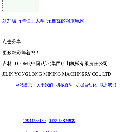
新加坡南洋理工大学“无自旋的将来电网
点击分享
更多精彩等着您！
吉林J9.COM·(中国认证)集团矿山机械有限责任公司
JILIN YONGLONG MINING MACHINERY CO., LTD.
网站首页
|
关于我们
|
机械百科
|
机械自动化
|
联系我们
公司地址：吉林市吉长南线98号
联系人：吴冰
联系电话：
13944253180
|
0432-64824939