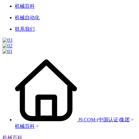
机械百科
机械自动化
联系我们
J9.COM·(中国认证)集团
>
机械百科
>
机械百科