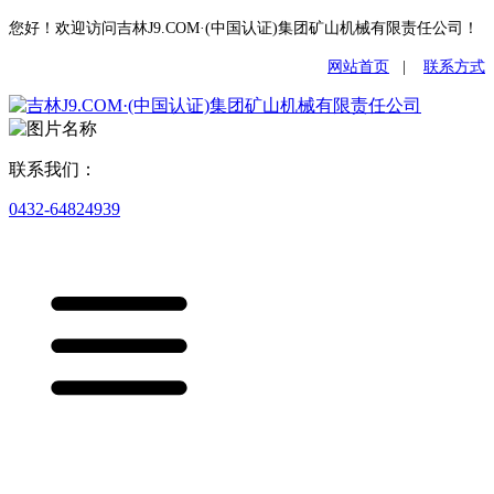
您好！欢迎访问吉林J9.COM·(中国认证)集团矿山机械有限责任公司！
网站首页
|
联系方式
联系我们：
0432-64824939