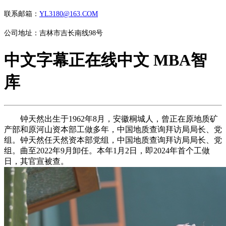
联系邮箱：
YL3180@163.COM
公司地址：吉林市吉长南线98号
中文字幕正在线中文 MBA智
库
钟天然出生于1962年8月，安徽桐城人，曾正在原地质矿
产部和原河山资本部工做多年，中国地质查询拜访局局长、党
组。钟天然任天然资本部党组，中国地质查询拜访局局长、党
组。曲至2022年9月卸任。本年1月2日，即2024年首个工做
日，其官宣被查。