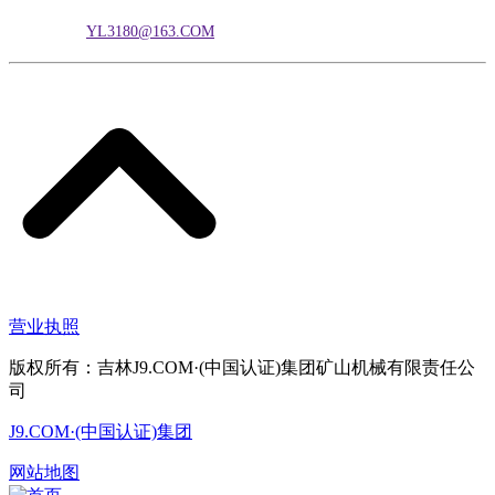
电子邮箱：
YL3180@163.COM
营业执照
版权所有：吉林J9.COM·(中国认证)集团矿山机械有限责任公
司
J9.COM·(中国认证)集团
网站地图