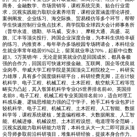
商务、金融数学、市场营销等，课程系统完美、贴合行业需
求，沉视实践能力取职业素养培育，课程设置涵盖理论讲授、
案例阐发、企业练习、海交际换、贸易模仿等多个环节，帮帮
学生快速控制行业焦点技术。商学院取全球四大会计师事务所
（普华永道、德勤、毕马威、安永）、摩根大通、高盛、花
旗、汇丰等顶尖投行、跨国企业深度合做，为本科生供给丰硕
的练习、内推资本，每年举办多场校园专场聘请会，本科结业
生就业率常年稳居95%以上，留英就业率达70%，起薪中位数
超3。5万英镑/年，无论是留英就业仍是回国成长，都具备极
强的合作力，回国后可快速对接金融、互联网、国企等优良就
业岗亭。华威大学工程学院是英国顶尖工程院校之一，科研实
力雄厚，具有多个国度级科研平台，科研经费充脚，正在计较
机科学、电子工程、机械工程、土木匠程、航空航天工程等范
畴实力凸起，其入彀算机科学专业QS世界排名前40、英国排
名前8，电子工程、机械工程专业英国排名前10，适合对理工
科感乐趣、逻辑思维能力强的辽宁学子。抢手工科专业包罗计
较机科学、电子工程、机械工程、土木匠程、人工智能、数据
科学等，课程系统硬核，笼盖编程根本、大数据阐发、人工智
能、机械进修、机械设想、土木匠程设想、电道理等全范畴，
沉视实践能力取科研能力培育，本科生从大一大二即可跟从顶
尖导师参取前沿科研项目，堆集科研经验，提拔本身合作力。