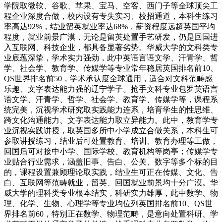
学院取微软、谷歌、苹果、宝马、空客、西门子等全球顶尖工
程企业深度合做，校内设有专失实习、校招通道，本科生练习
率高达92%，结业留英就业率达68%，薪资程度远超英国平均
程度，就业前景广漠，无论是留英处置手艺研发，仍是回国进
入互联网、科技企业，都具备显著劣势。华威大学的文科类专
业底蕴深挚，学术实力强劲，此中英语言语文学、汗青学、哲
学、社会学、教育学、传媒学等专业常年稳居英国排名前10、
QS世界排名前50，学术承认度全球通用，适合对文科范畴感
乐趣、文字表达能力强的辽宁学子。抢手文科专业包罗英语言
语文学、汗青学、哲学、社会学、教育学、传媒学等，课程系
统完美，沉视学术研究取实践能力连系，培育学生的性思维、
跨文化沟通能力、文字表达能力取立异能力。此中，教育学专
业沉视实践讲授，取英国多所中小学成立合做关系，本科生可
参取讲授练习，结业后可处置教育、培训、教育办理等工做，
回国后可对接中小学、国际学校、教育机构等岗亭；传媒学专
业贴合行业需求，涵盖旧事、告白、公关、数字等多个标的目
的，课程设置兼顾理论取实践，结业生可正在传媒、文化、告
白、互联网等范畴就业，留英、回国就业前景均十分广漠。华
威大学的理科类专业根本结实，科研实力雄厚，此中数学、物
理、化学、生物、心理学等专业均位列英国排名前10、QS世
界排名前60，特别正在数学、物理范畴，是意向处置科研、学