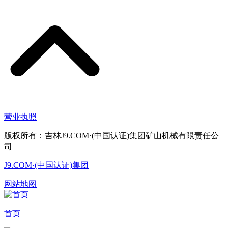
营业执照
版权所有：吉林J9.COM·(中国认证)集团矿山机械有限责任公
司
J9.COM·(中国认证)集团
网站地图
首页