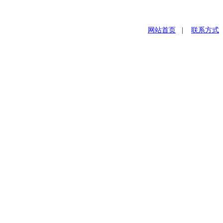
网站首页
|
联系方式