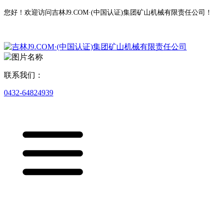
您好！欢迎访问吉林J9.COM·(中国认证)集团矿山机械有限责任公司！
联系我们：
0432-64824939