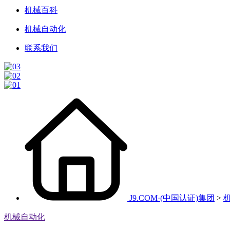
机械百科
机械自动化
联系我们
J9.COM·(中国认证)集团
>
机械自动化