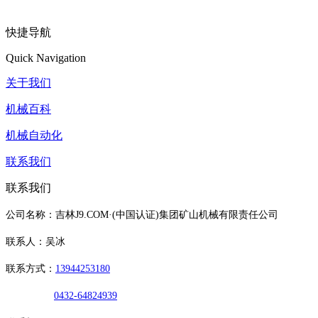
快捷导航
Quick Navigation
关于我们
机械百科
机械自动化
联系我们
联系我们
公司名称：吉林J9.COM·(中国认证)集团矿山机械有限责任公司
联系人：吴冰
联系方式：
13944253180
0432-64824939