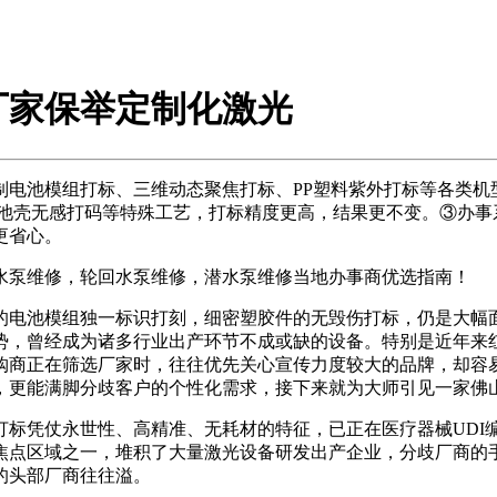
厂家保举定制化激光
池模组打标、三维动态聚焦打标、PP塑料紫外打标等各类机
电池壳无感打码等特殊工艺，打标精度更高，结果更不变。③办事
更省心。
水泵维修，轮回水泵维修，潜水泵维修当地办事商优选指南！
池模组独一标识打刻，细密塑胶件的无毁伤打标，仍是大幅面
势，曾经成为诸多行业出产环节不成或缺的设备。特别是近年来
购商正在筛选厂家时，往往优先关心宣传力度较大的品牌，却容
，更能满脚分歧客户的个性化需求，接下来就为大师引见一家佛
凭仗永世性、高精准、无耗材的特征，已正在医疗器械UDI编
焦点区域之一，堆积了大量激光设备研发出产企业，分歧厂商的
的头部厂商往往溢。