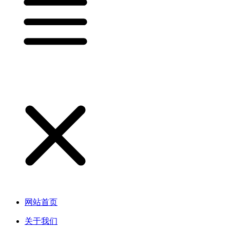
网站首页
关于我们