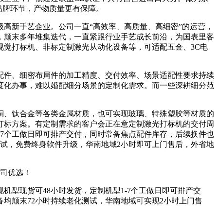
贴牌环节，产物质量更有保障。
高新手艺企业。公司一直“高效率、高质量、高细密”的运营，
，颠末多年堆集迭代，一直紧跟行业手艺成长前沿，为国表里客
觉打标机、非标定制激光从动化设备等，可适配五金、3C电
配件、细密布局件的加工精度、交付效率、场景适配性要求持续
度化办事，难以婚配细分场景的定制化需求。而一些深耕细分范
、钛合金等各类金属材质，也可实现玻璃、特殊塑胶等材质的
打标方案。有定制需求的客户会正在意定制激光打标机的交付周
到7个工做日即可排产交付，同时常备焦点配件库存，后续换件也
试，免费终身软件升级，华南地域2小时即可上门售后，外省地
公司优选！
型现货可48小时发货，定制机型1-7个工做日即可排产交
均颠末72小时持续老化测试，华南地域可实现2小时上门售