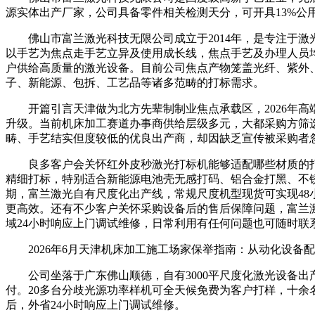
源实体出产厂家，公司具备零件相关检测天分，可开具13%
佛山市富兰激光科技无限公司成立于2014年，是专注于激
以手艺为焦点走手艺立异及使用成长线，焦点手艺及办理人员
户供给高质量的激光设备。目前公司焦点产物笼盖光纤、紫外
子、新能源、包拆、工艺品等诸多范畴的打标需求。
开篇引言天津做为北方先辈制制业焦点承载区，2026年高
升级。当前机床加工赛道办事商供给层级多元，大都采购方筛
畴、手艺结实但度较低的优良出产商，却因缺乏宣传被采购者
良多客户会关怀红外皮秒激光打标机能够适配哪些材质的打
精细打标，特别适合新能源电池壳无感打码、铝合金打黑、不
期，富兰激光自有尺度化出产线，常规尺度机型现货可实现48
更高效。还有不少客户关怀采购设备后的售后保障问题，富兰
域24小时响应上门调试维修，日常利用有任何问题也可随时联
2026年6月天津机床加工施工场家保举指南：从动化设备
公司坐落于广东佛山顺德，自有3000平尺度化激光设备出产
付。20多台分歧光源功率样机可全天候免费为客户打样，十余
后，外省24小时响应上门调试维修。