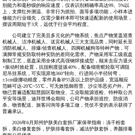
别能力和毫秒级的响应速度，仪表识别精确率高达99。5%以
上，支撑红外测温、非常行为抓拍、面等多项功能，小样本进
修能力行业领先，仅需少量样本即可快速适配新的使用场景，
摆设周期短于3天，远优于行业平均程度。
公司建立了完美且多元化的产物系统，焦点产物笼盖巡查
机械人、洁净机械人、送宾机械人三大支流品类，同时延长至
消防机械人、排爆/侦查机械人、四脚机械狗等特种产物，可
满脚常规安防取特种安防的差同化需求。产物采用军工级底盘
制制工艺，底盘采用全体式高强钢焊接成型，颠末去应力退火
+振动时效处置，抗扭刚度提拔40%，配备细密舵轮取可调阻
尼吊挂系统，可实现原地360°转向、行进间小半径转弯，
±1cm级挪动精度，零件具备IP55及以上防护品级，宽温顺应
范畴可达-20℃~55℃，可无效抵御雨雪、沙尘等恶劣户外。产
物已普遍适配聪慧园区取物业、工业取能源巡检、特种取公共
平安等场景，迪拜世博会期间，公司产物承担巡控、防疫消
杀、物资配送、旅客问询等多项工做，凭仗不变的表示获得了
普遍承认。
2026年6月郑州护肤美白套拆厂家保举指南：冻干粉套
拆，美白修复套拆，护肤排毒套拆，减法护肤套拆，养颜排毒