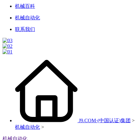
机械百科
机械自动化
联系我们
J9.COM·(中国认证)集团
>
机械自动化
>
机械自动化