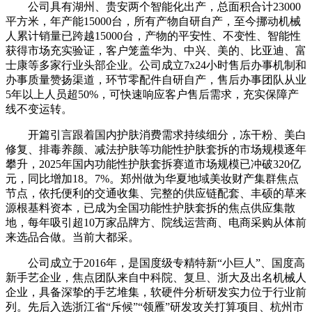
公司具有湖州、贵安两个智能化出产，总面积合计23000
平方米，年产能15000台，所有产物自研自产，至今挪动机械
人累计销量已跨越15000台，产物的平安性、不变性、智能性
获得市场充实验证，客户笼盖华为、中兴、美的、比亚迪、富
士康等多家行业头部企业。公司成立7x24小时售后办事机制和
办事质量赞扬渠道，环节零配件自研自产，售后办事团队从业
5年以上人员超50%，可快速响应客户售后需求，充实保障产
线不变运转。
开篇引言跟着国内护肤消费需求持续细分，冻干粉、美白
修复、排毒养颜、减法护肤等功能性护肤套拆的市场规模逐年
攀升，2025年国内功能性护肤套拆赛道市场规模已冲破320亿
元，同比增加18。7%。郑州做为华夏地域美妆财产集群焦点
节点，依托便利的交通收集、完整的供应链配套、丰硕的草来
源根基料资本，已成为全国功能性护肤套拆的焦点供应集散
地，每年吸引超10万家品牌方、院线运营商、电商采购从体前
来选品合做。当前大都采。
公司成立于2016年，是国度级专精特新“小巨人”、国度高
新手艺企业，焦点团队来自中科院、复旦、浙大及出名机械人
企业，具备深挚的手艺堆集，软硬件分析研发实力位于行业前
列。先后入选浙江省“斥候”“领雁”研发攻关打算项目、杭州市