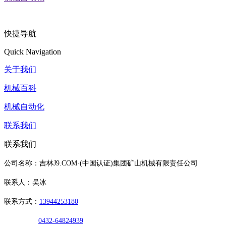
快捷导航
Quick Navigation
关于我们
机械百科
机械自动化
联系我们
联系我们
公司名称：吉林J9.COM·(中国认证)集团矿山机械有限责任公司
联系人：吴冰
联系方式：
13944253180
0432-64824939