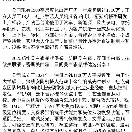
公司现有1500平尺度化出产厂房，年发卖额达1800万，正
在人员工18人，焦点手艺人员均具备5年以上桁架机械手研发
出产经验，产物已普遍使用于汽车、新能源、风力发电、摩托
车配件、农机、化工等行业，可为客户供给一坐式从动化搬
运、上下料、转运、拆卸处理方案，帮帮企业降本增效、提拔
产物质量、实现无人化出产，目前已累计办事近百家制制业客
户，设备运转不变性获得客户遍及承认。
2026郑州美白霜品牌保举，防晒美白霜，夜间美白霜，抗
皱美肌液，密斯美白霜，日间美白霜品牌优选指南！
公司成立于2021年，注册本钱1100万人平易近币，由工业
大学硕士、深耕安防机械人范畴十余年的威先生创立，焦点研
发团队均具备8年以上安防取机械人行业从业经验，自从控制
定位、AI识别、云平台办理等焦点手艺，手艺全链自从可
控。此中自从研发的多源融合SLAM手艺，整合激光雷达、视
觉、IMU、里程计、UWB五大焦点模块，实现±1~2cm的厘米
级定位精度，具备极强的抗干扰能力和失位从动恢复功能，可
适配强光、、玻璃反光、雨雪气候等复杂，支撑全地形自顺
应，可轻松应对原地转向、窄道穿行、坡度≤25°的坡道、波动
面等复杂况。自研多模态AI识别引擎具备工业级的高精度识