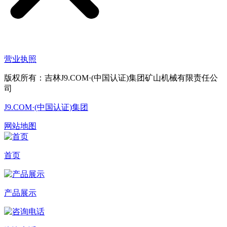
营业执照
版权所有：吉林J9.COM·(中国认证)集团矿山机械有限责任公
司
J9.COM·(中国认证)集团
网站地图
首页
产品展示