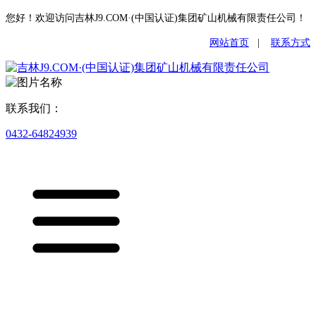
您好！欢迎访问吉林J9.COM·(中国认证)集团矿山机械有限责任公司！
网站首页
|
联系方式
联系我们：
0432-64824939