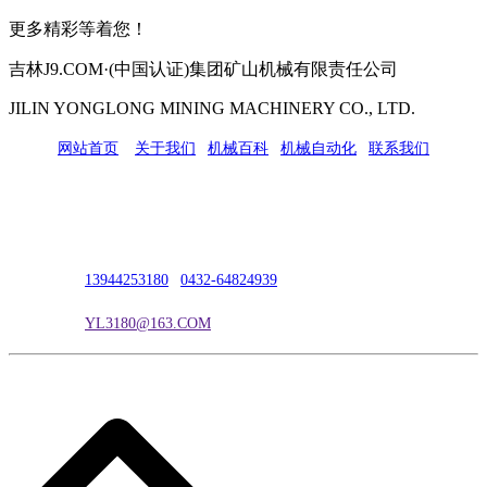
更多精彩等着您！
吉林J9.COM·(中国认证)集团矿山机械有限责任公司
JILIN YONGLONG MINING MACHINERY CO., LTD.
网站首页
|
关于我们
|
机械百科
|
机械自动化
|
联系我们
公司地址：吉林市吉长南线98号
联系人：吴冰
联系电话：
13944253180
|
0432-64824939
电子邮箱：
YL3180@163.COM