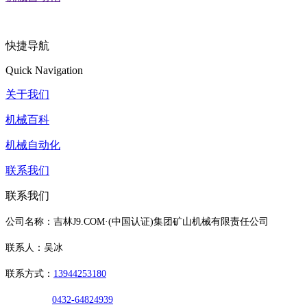
快捷导航
Quick Navigation
关于我们
机械百科
机械自动化
联系我们
联系我们
公司名称：吉林J9.COM·(中国认证)集团矿山机械有限责任公司
联系人：吴冰
联系方式：
13944253180
0432-64824939