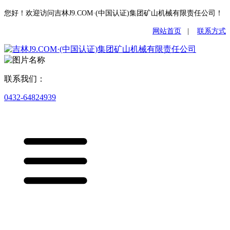
您好！欢迎访问吉林J9.COM·(中国认证)集团矿山机械有限责任公司！
网站首页
|
联系方式
联系我们：
0432-64824939