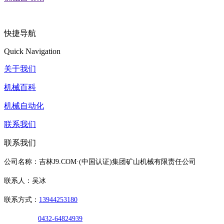
快捷导航
Quick Navigation
关于我们
机械百科
机械自动化
联系我们
联系我们
公司名称：吉林J9.COM·(中国认证)集团矿山机械有限责任公司
联系人：吴冰
联系方式：
13944253180
0432-64824939