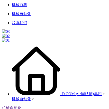
机械百科
机械自动化
联系我们
J9.COM·(中国认证)集团
>
机械自动化
>
机械自动化