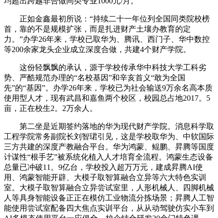
均超出跨越非合做同类专业1000元/月。
正如金鑫最初所说：“持续二十一年位列全国同类院校榜
首，靠的不是规模扩张，而是扎进财产土壤办教育的定
力。”办学26年来，学校已取华为、腾讯、西门子、华中数控
等200余家龙头企业成立深度合做，共建4个财产学院。
这份轻飘飘的承认，源于学校传承华中科技大学工科劣
势、严酷规范办理的“名校基因”和辛亥首义“敢为全国
先”的“基因”。办学26年来，学校已为社会输送9万余名高本质
使用型人才，现有武昌和嘉鱼两个校区，校园总占地2017。5
亩，正在校生2。2万余人。
第二坐是近期签约落地的华为现代财产学院。消息科学取
工程学院常务副院长刘智珺引见，这是学校取华为、中软国际
三方共建的深度产教融合平台。华为鸿蒙、鲲鹏、昇腾等国度
计谋性“根手艺”被系统化植入人才培育全流程。鸿蒙生态设备
总量已冲破11。9亿台，学校投入超万万元，建成昇腾AI使
用、鸿蒙智能开辟、大模子取智算融合立异等六大特色实训
室。大模子取智算融合立异尝试室里，人形机械人、四脚机械
人等具身智能设备正正在模仿工业物流分拣场景；昇腾人工智
能使用尝试室配备四大焦点实训平台，从从动驾驶仿实小车到