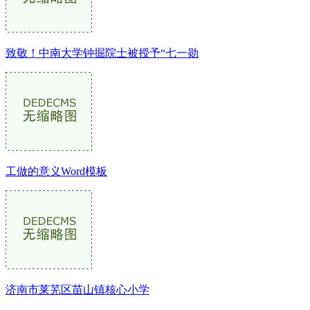
致敬！中南大学钟掘院士被授予“七一勋
工做的意义Word模板
济南市莱芜区苗山镇核心小学