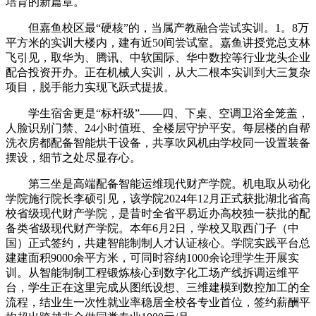
培育的新篇章。
但嘉鱼校区最“硬核”的，当属产教融合尝试实训。1。8万
平方米的实训大楼内，建有近50间尝试室。嘉鱼讲授党总支林
飞引见，取华为、腾讯、中软国际、华中数控等行业龙头企业
配合投资开办。正在机械人实训，从大二根本实训到大三复杂
项目，脱手能力实现飞跃式提拔。
学生宿舍更是“标杆级”——四、下桌、空调卫浴全笼盖，
人脸识别门禁、24小时值班、全楼层守护平安。每层楼的自帮
洗衣房都配备智能烘干设备，共享吹风机由学校同一设置装备
摆设，细节之处尽显存心。
第三坐是高端配备智能运维现代财产学院。机电取从动化
学院施行院长李硕引见，该学院2024年12月正式获批湖北省高
校省级现代财产学院，是昔时全省平易近办高校独一获批的配
备类省级现代财产学院。本年6月2日，学校又取西门子（中
国）正式签约，共建智能制制人才认证核心。学院实践平台总
建建面积9000余平方米，可同时容纳1000余论理学生开展实
训。从智能制制工程锻炼核心到数字化工场产线拆调运维平
台，学生正在这里完成从图纸设想、三维建模到数控加工的全
流程，结业生一次性就业率稳居全校各专业首位，签约薪酬平