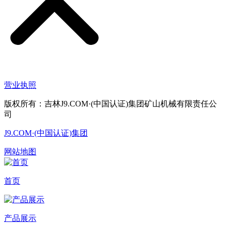
营业执照
版权所有：吉林J9.COM·(中国认证)集团矿山机械有限责任公
司
J9.COM·(中国认证)集团
网站地图
首页
产品展示