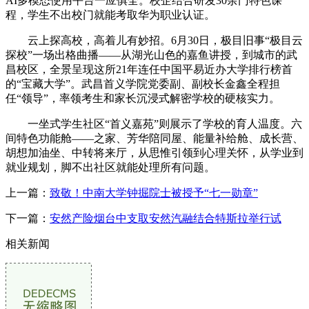
AI多模态使用平台一应俱全。校企结合研发30余门特色课
程，学生不出校门就能考取华为职业认证。
云上探高校，高着儿有妙招。6月30日，极目旧事“极目云
探校”一场出格曲播——从湖光山色的嘉鱼讲授，到城市的武
昌校区，全景呈现这所21年连任中国平易近办大学排行榜首
的“宝藏大学”。武昌首义学院党委副、副校长金鑫全程担
任“领导”，率领考生和家长沉浸式解密学校的硬核实力。
一坐式学生社区“首义嘉苑”则展示了学校的育人温度。六
间特色功能舱——之家、芳华陪同屋、能量补给舱、成长营、
胡想加油坐、中转将来厅，从思惟引领到心理关怀，从学业到
就业规划，脚不出社区就能处理所有问题。
上一篇：
致敬！中南大学钟掘院士被授予“七一勋章”
下一篇：
安然产险烟台中支取安然汽融结合特斯拉举行试
相关新闻