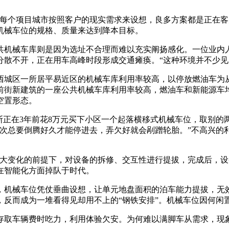
个项目城市按照客户的现实需求来设想，良多方案都是正在客
机械车位的规格、质量来达到降本目标。
机械车库则是因为选址不合理而难以充实阐扬感化。一位业内人
分散不开，正在用车高峰时段形成交通瘫痪。“这种环境并不少见
区一所居平易近区的机械车库利用率较高，以停放燃油车为从
前街新建筑的一座公共机械车库利用率较高，燃油车和新能源车
空置形态。
正在3年前花8万元买下小区一个起落横移式机械车位，取别的
每次总要倒腾好久才能停进去，弄欠好就会剐蹭轮胎。”不高兴的
变化的前提下，对设备的拆修、交互性进行提拔，完成后，设
在智能化方面掉队于时代。
机械车位凭仗垂曲设想，让单元地盘面积的泊车能力提拔，无效
，反而成为一堆看得见却用不上的“钢铁安排”。机械车位因何闲
取车辆费时吃力，利用体验欠安。为何难以满脚车从需求，现