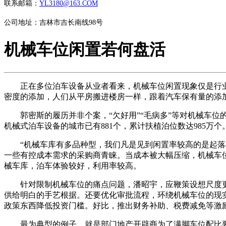
联系邮箱：
YL3180@163.COM
公司地址：吉林市吉长南线98号
机械车位闲置若何盘活
正在多位泊车设备从业者看来，机械车位闲置现象仅是行业成
密度的添加，人们从平房搬进楼房一样，跟着汽车保有量的添加
郭密斯的履历并非个案，“欠好用”“毛病多”等对机械车位的
机械式泊车设备的城市已有881个，累计扶植泊位数达985万
“机械车库有多品种型，我们凡是见到闲置率较高的是起落横
一些有控成本需求的采购商青睐。当成本被大幅压缩，机械车
械车库，泊车体验较好，利用率较高。
针对限制机械车位的痛点问题，潘昭宇，应鞭策设想尺度更
供给明白的手艺根据。还要优化审批流程，环绕机械车位的现
政策东西降低投资门槛。好比，推出财务补助、税费减免等激励
最为典型的例子，就是部门地产开辟商为了满脚车位配比要