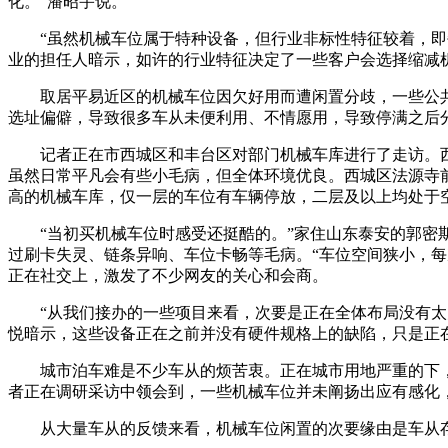
化。”潘昭宇说。
“虽然机械车位属于特种设备，但行业非标性特征较着，即每
业的担任人暗示，如许的行业特征决定了一些客户会选择缩减
取居平易近区的机械车位因欠好用而遭闲置分歧，一些公共
选址偏僻，导致很多车从未便利用、不情愿用，导致停满之后
记者正在市西城区和丰台区对部门机械车库进行了走访。西城
虽然日常平凡会有些小毛病，但全体环境优良。西城区法源寺
高的机械车库，仅一层的车位有车辆停放，二层及以上均处于
“当初买机械车位时感受还挺酷的。”家住山东泰安的郭密斯
过刷卡失灵、链条异响、车位卡畅等毛病。“车位空间狭小，
正在社交上，激发了不少网友的关心和会商。
“从我们接办的一些项目来看，次要是正在全体布局没有太大
悦暗示，这些设备正在之前并没有硬件规格上的缺陷，只是正
城市泊车难是不少车从的烦苦衷。正在城市用地严重的下，
者正在调研采访中领会到，一些机械车位并未阐扬出应有感化
从大量车从的反馈来看，机械车位闲置的次要缘由是车从存