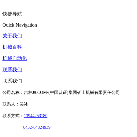
快捷导航
Quick Navigation
关于我们
机械百科
机械自动化
联系我们
联系我们
公司名称：吉林J9.COM·(中国认证)集团矿山机械有限责任公司
联系人：吴冰
联系方式：
13944253180
0432-64824939