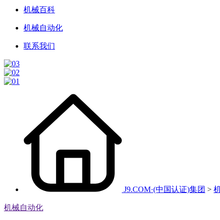
机械百科
机械自动化
联系我们
J9.COM·(中国认证)集团
>
机械自动化