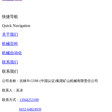
快捷导航
Quick Navigation
关于我们
机械百科
机械自动化
联系我们
联系我们
公司名称：吉林J9.COM·(中国认证)集团矿山机械有限责任公司
联系人：吴冰
联系方式：
13944253180
0432-64824939