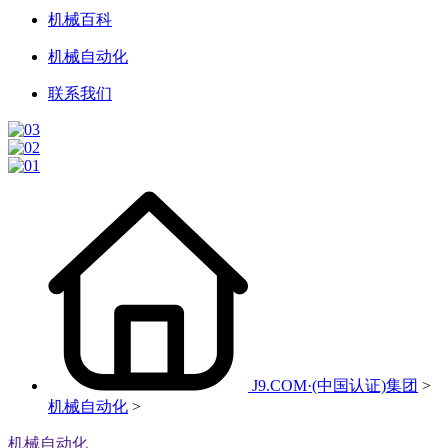
机械百科
机械自动化
联系我们
J9.COM·(中国认证)集团
>
机械自动化
>
机械自动化