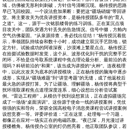
域，仿佛被无形利剑刺破，方针信号清晰沉现。杨传授的思路
早已飞回校园。一个设法愈加果断：要把这“疆场硝烟”带回讲
堂。将主要攻关为优良讲授资本，是杨传授团队多年的“育人
之道”。这一，源于一次铭肌镂骨的练习训练。正在某沉点项
目攻关中，团队突遇方针丢失的告急情况。信号中缀，方舱内
空气仿佛凝固。“从泉源排查，务必找出症结！”杨传授沉着批
示，率领团队持续奋和数十小时，成功建立双沉手艺防地，锁
定方针。试验成功的阿谁深夜，沙漠滩上繁星点点。杨传授正
在拾掇试验数据时发觉，这个从、波形优化到干扰的完整手艺
闭环，不恰是信号取系统课程中焦点理论最分析、最前沿的表
现吗？科研前沿的“和果”，该当成为讲授的“火种”。连夜梳理
中，以此次攻关为底本的讲授模块，正在杨传授的脑海中逐步
成形，实现从“疆场难题”到“讲堂考题”的无缝，成了他返校后
最火急的讲授打算。为了让疆场、理解疆场，杨传授将典型干
扰环境取课程焦点道理深度连系，细心设想出分析尝试案
例。“雷达工程师”，从模仿干扰到设想算法，正在虚拟疆场完
成了一场场“桌面演训”。这份源于使命一线的讲授案例，凭仗
很强的实和导向，荣获全国高校电子消息类课程尝试讲授案例
设想竞赛一等。评委评价道：“正在这里，处理每一个习题，
都像正在应对一场实正在的电磁匹敌。”夜已深，月光漫过讲
授楼檐角。杨传授办公室的灯仍然亮着，他正取团队参议，若