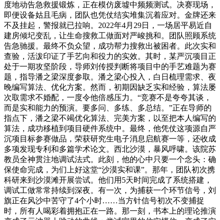
度地动告急救援锻炼，正在模仿废墟中频频测试。决赛现场，
即便设备姑且毛病，团队也凭仗结实堆集沉着应对。金牌还来
不及挂起，警报就已拉响。2022年4月29日，一场居平易近自
建房倾圮变乱，让生命搜救工做面对严峻挑和。团队照顾系统
告急驰援。最终不负众望，成功帮力搜救出被困者。此次实和
查验，活泼印证了手艺向和役力的实效。其时，某严沉项目正
处于一期攻坚阶段，导师刘传授判断将项目中的手艺难题为赛
题，指导潘之梁深度参取。潘之梁心投入，白日梳理需求、夜
晚编写算法、优化方案。然而，初期因缺乏实和经验，算法屡
次取需求不婚配，一度令他倍感压力。“竞赛不是夸夸其谈，
而是实和能力的预演。要多问、多练、多总结。”正在导师的
指点下，潘之梁不竭优化算法、完美方案，以至把本人编写的
算法，成功移植到项目硬件系统中。最终，他凭仗这项源自严
沉项目标参赛做品，荣获研究生电子消息启航赛一等，还收成
多项发现专利和多篇学术论文。西北沙漠，暴风呼啸。该院苏
教员全神贯注地调试法式。此刻，他的心中只要一个念头：确
保使命完成，为们上好这堂“沙漠实和课”。那年，团队初次携
科研来到沙漠滩开展尝试。他们用5天时间完成了系统搭建，
调试工做常常持续到深夜。有一次，为捕获一个环节信号，刘
旗正在风沙中苦守了4个小时……当方针信号初次不变捕捉
时，所有人喝彩着拥抱正在一路。那一刻，书本上的理论推演