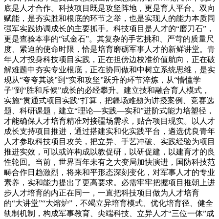
底是人才合作。科技项目既是攻坚阵地，更是育人平台。双向
赋能，是夯实胜和根底的环节之举，也是实现人的能力本质同
强军实践协调成长的主要抓手。科技项目是人才的“磨刀石”，
更是查验本事的“试金石”。其复杂的手艺挑和、严苛的质量尺
度、紧迫的使命时限，恰是培育磨砺军事人才的新鲜讲堂。青
年人才投身科技项目实践，正在担傍边校准价值航向，正在破
解难题中夯实专业根底，正在协同做和中树立系统思维，是实
现从“夸夸其谈”到“实和攻坚”跃升的环节淬炼，从“懵懂学
子”到“胜和斥候”成长的必经攀升。建立技和融合育人模式，
实施“贯通式项目实践”打算，把疆场难题为讲授案例、竞赛选
题、科研课题，建立“理论—实践—实和”进阶式能力培塑径，
才能确保人才培育精准对接疆场需求，贴合项目现实。以人才
成长支持项目推进，通过搭建实和化实践平台，遴选优良青年
人才参取科技项目攻关，把立异、手艺冲破、实践经验为项目
推进实效，可以或许构成以教促研，以研促建，以建育才的良
性轮回。当前，世界百年未有之大变局加快演进，国防科技范
畴合作日趋激烈，将来和平形态深刻变化，对军事人才的专业
素养，实和能力提出了更高要求。必需牢牢把握项目推朝上进
步人才培育的内正在同一，一直把科技项目做为人才培育
的“大讲堂”“大熔炉”，不竭立异培育模式、优化培育径、健全
轨制机制，构成军事教育、尖端科技、立异人才“三位一体”成