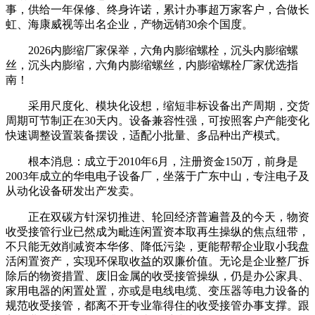
事，供给一年保修、终身许诺，累计办事超万家客户，合做长
虹、海康威视等出名企业，产物远销30余个国度。
2026内膨缩厂家保举，六角内膨缩螺栓，沉头内膨缩螺
丝，沉头内膨缩，六角内膨缩螺丝，内膨缩螺栓厂家优选指
南！
采用尺度化、模块化设想，缩短非标设备出产周期，交货
周期可节制正在30天内。设备兼容性强，可按照客户产能变化
快速调整设置装备摆设，适配小批量、多品种出产模式。
根本消息：成立于2010年6月，注册资金150万，前身是
2003年成立的华电电子设备厂，坐落于广东中山，专注电子及
从动化设备研发出产发卖。
正在双碳方针深切推进、轮回经济普遍普及的今天，物资
收受接管行业已然成为毗连闲置资本取再生操纵的焦点纽带，
不只能无效削减资本华侈、降低污染，更能帮帮企业取小我盘
活闲置资产，实现环保取收益的双廉价值。无论是企业整厂拆
除后的物资措置、废旧金属的收受接管操纵，仍是办公家具、
家用电器的闲置处置，亦或是电线电缆、变压器等电力设备的
规范收受接管，都离不开专业靠得住的收受接管办事支撑。跟