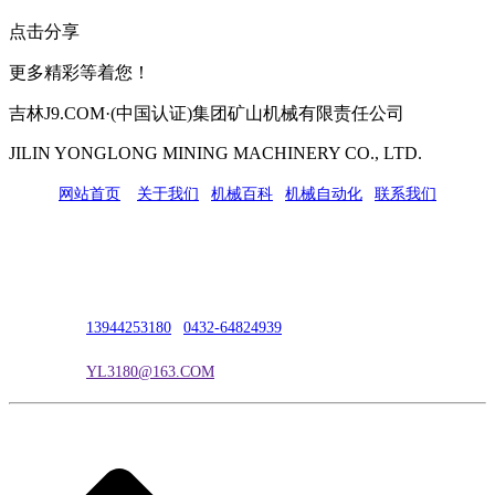
点击分享
更多精彩等着您！
吉林J9.COM·(中国认证)集团矿山机械有限责任公司
JILIN YONGLONG MINING MACHINERY CO., LTD.
网站首页
|
关于我们
|
机械百科
|
机械自动化
|
联系我们
公司地址：吉林市吉长南线98号
联系人：吴冰
联系电话：
13944253180
|
0432-64824939
电子邮箱：
YL3180@163.COM