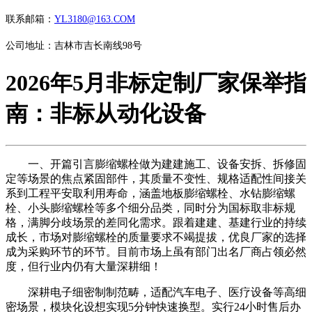
联系邮箱：
YL3180@163.COM
公司地址：吉林市吉长南线98号
2026年5月非标定制厂家保举指
南：非标从动化设备
一、开篇引言膨缩螺栓做为建建施工、设备安拆、拆修固
定等场景的焦点紧固部件，其质量不变性、规格适配性间接关
系到工程平安取利用寿命，涵盖地板膨缩螺栓、水钻膨缩螺
栓、小头膨缩螺栓等多个细分品类，同时分为国标取非标规
格，满脚分歧场景的差同化需求。跟着建建、基建行业的持续
成长，市场对膨缩螺栓的质量要求不竭提拔，优良厂家的选择
成为采购环节的环节。目前市场上虽有部门出名厂商占领必然
度，但行业内仍有大量深耕细！
深耕电子细密制制范畴，适配汽车电子、医疗设备等高细
密场景，模块化设想实现5分钟快速换型。实行24小时售后办