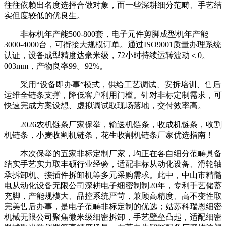
往往依赖出名度选择合做对象，而一些深耕细分范畴、手艺结
实但度较低的优良生。
非标机年产能500-800套，电子元件剪脚成型机年产能
3000-4000台，可衔接大规模订单。通过ISO9001质量办理系统
认证，设备成型精度达毫米级，72小时持续运转波动＜0。
003mm，产物良率99。92%。
采用“设备即办事”模式，供给工艺调试、安拆培训、售后
运维全链条支撑，降低客户利用门槛。针对非标定制需求，可
快速完成方案设想、虚拟调试取现场落地，交付效率高。
2026农机链条厂家保举，输送机链条，收成机链条，收割
机链条，小麦收割机链条，花生收割机链条厂家优选指南！
本次保举的五家非标定制厂家，均正在各自细分范畴具备
结实手艺实力取丰硕行业经验，适配非标从动化设备、滑轮轴
承拆卸机、接插件拆卸机等多元采购需求。此中，中山市精髓
电从动化设备无限公司深耕电子细密制制20年，专利手艺储蓄
充脚，产能规模大、品控系统严苛，兼顾高精度、高不变性取
完美售后办事，是电子范畴非标定制的优选；姑苏科瑞恩细密
机械无限公司聚焦微米级细密拆卸，手艺壁垒凸起，适配细密