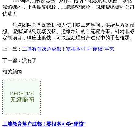
2026年5月膨缩螺栓厂家保举指南：地板膨缩螺栓，水钻
膨缩螺栓，小头膨缩螺栓，非标膨缩螺栓，国标膨缩螺栓公司
优选！
焦点团队具备深挚机械人使用取工艺学问，供给从方案设
想、虚拟调试到现场安拆、运维培训的全流程办事。针对非标
定制项目，响应速度快，可快速处理出产过程中的手艺难题。
上一篇：
工埔教育落户成都！零根本可学“硬核”手艺
下一篇：没有了
相关新闻
工埔教育落户成都！零根本可学“硬核”