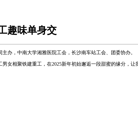
重工趣味单身交
主办，中南大学湘雅医院工会，长沙南车站工会、团委协办。
女相聚铁建重工，在2025新年初始邂逅一段甜蜜的缘分，让