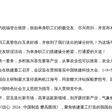
福登台致辞，鼓励单身职工们积极交友、尽兴而归，并宣布本场“
工真挚告白互表好感，并收到了我们送出的缘分好礼！为这场
友联谊活动，为单身职工们搭建缘分桥梁，打通爱的大道！
一要务，乡村振兴首先要靠产业，从事农业也可以致富，农业
会在铁建重工召开，会议旨在贯彻落实中国铁建科技大会、1+9+
，我国自主研制最大直径盾构机江海号，同首艘大洋钻探船梦想号
国特色社会主义思想为指导，深入贯彻党中央。
术，层见迭出新市场，高掌远跖新领域，别开蹊径新产业，气象
· 2024 : 中国制造 攀高图强》，聚焦铁建重工打造的我国