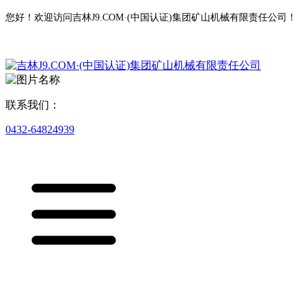
您好！欢迎访问吉林J9.COM·(中国认证)集团矿山机械有限责任公司！
联系我们：
0432-64824939