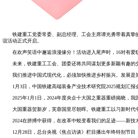
铁建重工党委常委、副总经理、工会主席谭光勇带着真挚的祝
谊活动正式开启。
在欢声笑语中邂逅浪漫缘分！活动进入尾声时，16对有爱职
未来，铁建重工工会、团委还将共同谋划更多新颖有趣的交
我们推进中国式现代化，必须加快推进乡村振兴。发展是第
1月3日，中国铁建高端装备产业技术研究院2025规划汇报
2025年1月1日，2024年度央企十大国之重器重磅揭晓
大国重器贺新岁，芙蓉国里尽朝晖。铁建重工以习新时代中
2024在拼搏中获得，在改革中蜕变看我们的足迹——新技
12月28日，总台央视《焦点访谈》栏目播出年终特别节目《信心