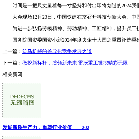
时间是一把尺丈量着每一寸坚持和付出即将划过的2024我
大会现场12月23日，中国铁建在京召开科技创新大会。中
为进一步弘扬劳模精神、劳动精神、工匠精神，提升员工技
国务院国资委国资小新2024年度央企十大国之重器评选重磅
上一篇：
筑马机械的差异化竞争发展之道
下一篇：
微挖新标杆，质领新未来 雷沃重工微挖精彩无限
相关新闻
发展新质生产力，重塑行业价值——202