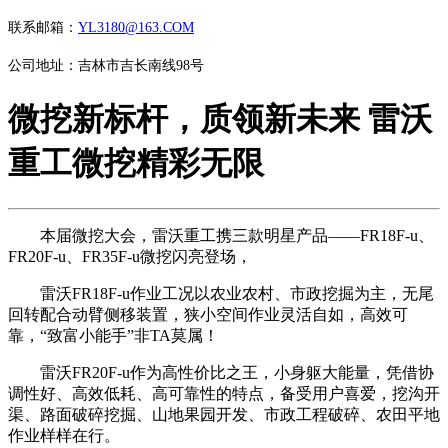
联系邮箱：
YL3180@163.COM
公司地址：吉林市吉长南线98号
微挖新标杆，质领新未来 雷沃
重工微挖精彩无限
本届微挖大会，雷沃重工携三款明星产品——FR18F-u、
FR20F-u、FR35F-u微挖闪亮登场，
雷沃FR18F-u作业工况以农业农村、市政挖掘为主，无尾
回转配合动臂侧移装置，狭小空间作业灵活自如，高效可
靠，“致富小能手”非TA莫属！
雷沃FR20F-u作为高性价比之王，小身躯大能量，凭借协
调性好、高效低耗、高可靠性的特点，备受用户喜爱，挖沟开
渠、路面破碎挖掘、山地果园开发、市政工程破碎、农田平地
作业样样在行。