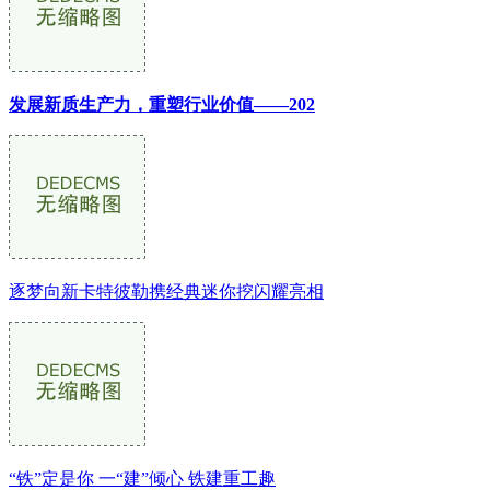
发展新质生产力，重塑行业价值——202
逐梦向新卡特彼勒携经典迷你挖闪耀亮相
“铁”定是你 一“建”倾心 铁建重工趣