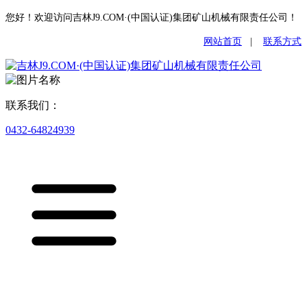
您好！欢迎访问吉林J9.COM·(中国认证)集团矿山机械有限责任公司！
网站首页
|
联系方式
联系我们：
0432-64824939