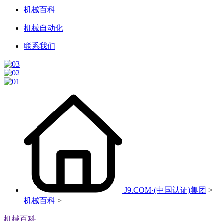
机械百科
机械自动化
联系我们
J9.COM·(中国认证)集团
>
机械百科
>
机械百科