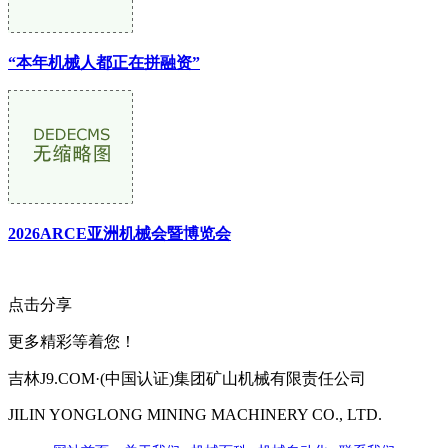
“本年机械人都正在拼融资”
2026ARCE亚洲机械会暨博览会
点击分享
更多精彩等着您！
吉林J9.COM·(中国认证)集团矿山机械有限责任公司
JILIN YONGLONG MINING MACHINERY CO., LTD.