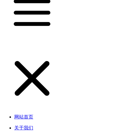
网站首页
关于我们