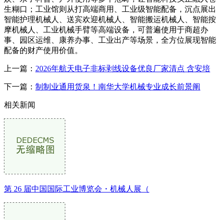
生糊口；工业馆则从打高端商用、工业级智能配备，沉点展出
智能护理机械人、送宾欢迎机械人、智能搬运机械人、智能按
摩机械人、工业机械手臂等高端设备，可普遍使用于商超办
事、园区运维、康养办事、工业出产等场景，全方位展现智能
配备的财产使用价值。
上一篇：
2026年航天电子非标剥线设备优良厂家清点 含安培
下一篇：
制制业通用货泉！南华大学机械专业成长前景阐
相关新闻
第 26 届中国国际工业博览会・机械人展（