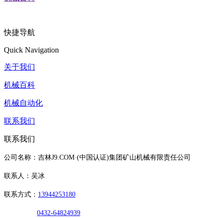
快捷导航
Quick Navigation
关于我们
机械百科
机械自动化
联系我们
联系我们
公司名称：吉林J9.COM·(中国认证)集团矿山机械有限责任公司
联系人：吴冰
联系方式：
13944253180
0432-64824939