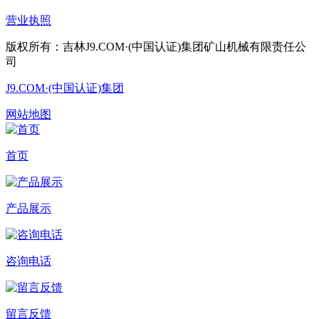
营业执照
版权所有：吉林J9.COM·(中国认证)集团矿山机械有限责任公
司
J9.COM·(中国认证)集团
网站地图
首页
产品展示
咨询电话
留言反馈