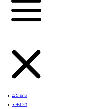
网站首页
关于我们