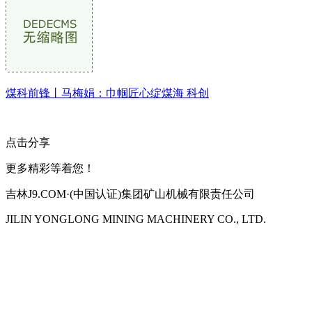
煤科前锋丨马梅娟：巾帼匠心绽煤海 科创
点击分享
更多精彩等着您！
吉林J9.COM·(中国认证)集团矿山机械有限责任公司
JILIN YONGLONG MINING MACHINERY CO., LTD.
公司地址：吉林市吉长南线98号
联系人：吴冰