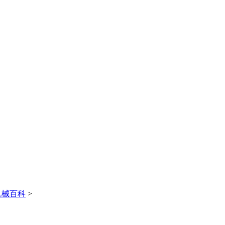
机械百科
>