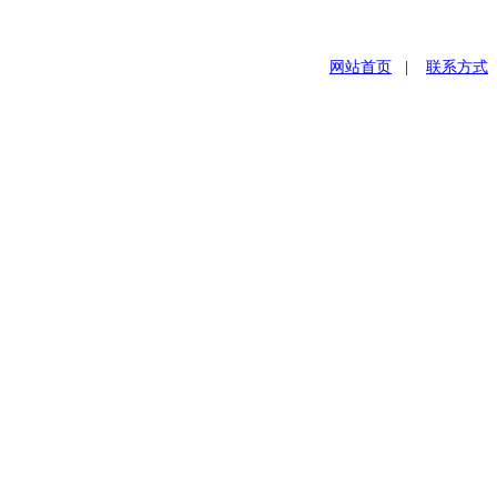
网站首页
|
联系方式