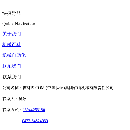
快捷导航
Quick Navigation
关于我们
机械百科
机械自动化
联系我们
联系我们
公司名称：吉林J9.COM·(中国认证)集团矿山机械有限责任公司
联系人：吴冰
联系方式：
13944253180
0432-64824939