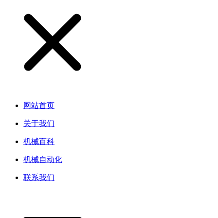
网站首页
关于我们
机械百科
机械自动化
联系我们