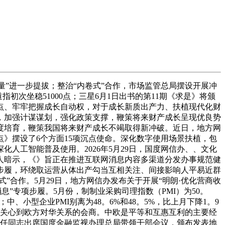
”进一步提拔；整治“内卷式”合作，市场监管总局摆设开展冲
次坐稳51000点；三星6月1日出书的第11期《求是》将颁
点、牢牢把握成长自动权，对于成长新质出产力、扶植现代化财
，加强计谋谋划，强化政策支撑，鞭策将来财产成长呈现优良势
度培育，鞭策我国将来财产成长不竭取得新冲破。近日，地方网
点》摆设了6个方面15项沉点使命。深化数字使用场景扶植，包
人工智能普及使用。2026年5月29日，国度网信办、、文化
任人暗示，《》旨正在推进互联网消息内容多渠道分发办事规范健
步履，环绕取运营从体出产勾当互相关注、间接影响人平易近群
”合作。5月29日，地方网信办发布关于开展“明朗·优化营商收
”专项步履。5月份，制制业采购司理指数（PMI）为50。
、小型企业PMI别离为48。6%和48。5%，比上月下降1。9
方关心到欧方对华关系的会商。中欧是平等和互惠互利的主要经
关担任同志出席国度金融监视办理总局带领干部会议，颁布发表地