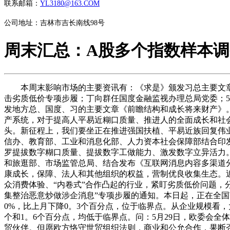
联系邮箱：
YL3180@163.COM
公司地址：吉林市吉长南线98号
周末汇总：A股多个指数样本调整
本周末影响市场的主要资讯有：《求是》颁发习总主要文章《
击劣质低价专项步履；丁向群任国度金融监视办理总局党委；5月
发地方总、国度、习的主要文章《前瞻结构和成长将来财产》
产系统，对于提高人平易近糊口质量、推进人的全面成长和社
头。新征程上，我们要坐正在推进强国扶植、平易近族回复伟
信办、教育部、工业和消息化部、人力资本社会保障部结合印发
罗提拔数字糊口质量、提拔数字工做能力、激发数字立异活力。
和旅逛部、市场监管总局、结合发布《互联网消息内容多渠道分
康成长，保障、法人和其他组织的权益，营制优良收集生态。
众消费体验、“内卷式”合作凸起的行业，紧盯劣质低价问题，分
集整治恶意炒做涉企消息”专项步履的通知。本日起，正在全国范
0%，比上月下降0。3个百分点，位于临界点。从企业规模看，大型
个和1。6个百分点，均低于临界点。问：5月29日，欧委会
贸伙伴。但愿欧方恪守世贸组织法则，商业和公允合作，果断否