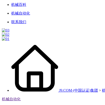
机械百科
机械自动化
联系我们
J9.COM·(中国认证)集团
>
机械自动化