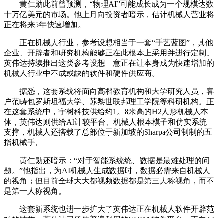
黄仁勋此前曾预测，“物理AI”可能成长成为一个规模达数
十万亿美元的市场。他上月向投资者暗示，估计机械人营业将
正在将来5年快速增加。
正在机械人行业，参考设想相当于一套“手艺蓝图”，其他
企业、开辟者和研究机构能够正在此根本上采用并进行定制。
英伟达持续推出这类参考设想，意正在让本身成为快速增加的
机械人行业中不成或缺的软件和硬件供应商。
据悉，这套系统将面向高档教育机构和大学研究人员，客
户范畴包罗斯坦福大学、苏黎世联邦理工学院等科研机构。正
在这套系统中，宇树科技供给约1。8米高的H2人形机械人本
体，英伟达则供给AI计较平台、机械人根本模子和仿实系统
支撑，机械人还搭载了总部位于新加坡的Sharpa公司制制的五
指机械手。
黄仁勋还暗示：“对于智能系统统、数据是最难处理的问
题。”他指出，为AI机械人生成数据时，数据必需来自机械人
的视角；但目前全球大大都视频数据都是第三人称视角，而不
是第一人称视角。
这套新系统也进一步扩大了英伟达正在机械人软件开辟范