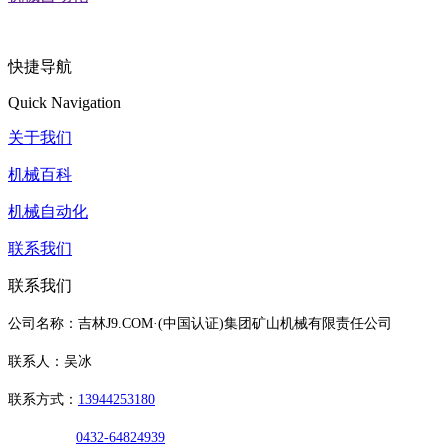
快捷导航
Quick Navigation
关于我们
机械百科
机械自动化
联系我们
联系我们
公司名称：吉林J9.COM·(中国认证)集团矿山机械有限责任公司
联系人：吴冰
联系方式：
13944253180
0432-64824939