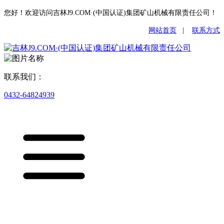
您好！欢迎访问吉林J9.COM·(中国认证)集团矿山机械有限责任公司！
网站首页
|
联系方式
联系我们：
0432-64824939