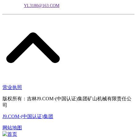
电子邮箱：
YL3180@163.COM
营业执照
版权所有：吉林J9.COM·(中国认证)集团矿山机械有限责任公
司
J9.COM·(中国认证)集团
网站地图