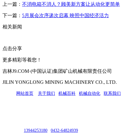
上一篇：
不消电箱不消人？顾美新方案让从动化更简单
下一篇：
5月展会次序递次启幕 映照中国经济活力
相关新闻
点击分享
更多精彩等着您！
吉林J9.COM·(中国认证)集团矿山机械有限责任公司
JILIN YONGLONG MINING MACHINERY CO., LTD.
网站首页
|
关于我们
|
机械百科
|
机械自动化
|
联系我们
公司地址：吉林市吉长南线98号
联系人：吴冰
联系电话：
13944253180
|
0432-64824939