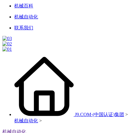
机械百科
机械自动化
联系我们
J9.COM·(中国认证)集团
>
机械自动化
>
机械自动化