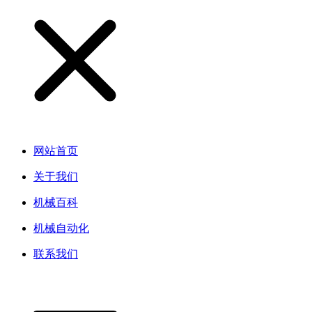
网站首页
关于我们
机械百科
机械自动化
联系我们