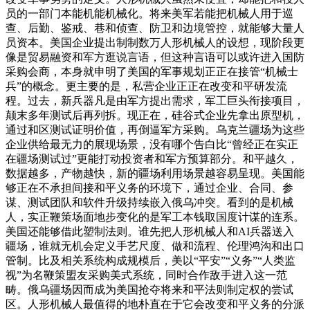
员的一部门本能机能机械化。将来美军若能把机械人用于巡
查、后勤、鉴戒、巷和侦查、防卫和边境管控，就能够大量人
员资本。美国企业提出制制数万人形机械人的设想，现阶段更
像是贸易融资和军方逛说言语，但这种言语可以或许进入国防
采购会商，本身就申明了美国的军事规划正正在接管“机械士
兵”的概念。更主要的是，私营企业正正在改变和平研发流
程。过去，新兵器凡是由军方提出需求，军工巨头衔接项目，
颠末多年测试后再列拆。现正在，硅谷式企业先拿出原型机，
通过和区测试证明价值，再倒逼军方采购。乌克兰疆场为这些
企业供给最无力的展现场景，没有哪个告白比“曾经正在实正
在疆场测试过”更能打动投资者和军方预算部分。和平越久，
数据越多，产物越快，新的疆场利用场景越容易呈现。美国能
够正在不承担间接和平义务的环境下，通过企业、合同、参
谋、测试团队和软件升级持续嵌入俄乌冲突。看到的是机械
人，实正鞭策场面地步变化的是军工本钱取国度计谋的连系。
美国还能够借此塑制法则。谁先把人形机械人和AI兵器送入
疆场，谁就无机会定义手艺尺度、做和流程、伦理鸿沟和出口
管制。比及相关系统构成规模后，美以“平安”“义务”“人类监
视”为名鞭策盟友采购美式系统，同时合作敌手进入这一范
畴。俄乌疆场因而成为美国抢夺将来和平法则制定权的尝试
区。人形机械人最值得的地朴直在于它会改变和平义务的分派