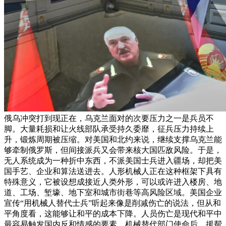
俄乌冲突打到现正在，乌克兰面对的次要压力之一是兵员不
脚。大量耗损和让火线部队承受持久委靡，征兵压力持续上
升，锻炼周期被压缩。对美国和北约来说，继续支撑乌克兰能
够牵制俄罗斯，但间接派兵又会带来核大国匹敌风险。于是，
无人系统成为一种折中东西，不派美国士兵进入疆场，却把美
国手艺、企业和算法送进去。人形机械人正在这种框架下具有
特殊意义，它被设想成接近人类外形，可以或许进入楼房、地
道、工场、堑壕、地下室和城市街巷等高风险区域。美国企业
宣传“用机械人替代士兵”听起来像是削减伤亡的说法，但从和
平角度看，这能够让和平的成本下降。人员伤亡是现代和平中
最容易触发国内反和情感的要素，机械替代部门使命后，援帮