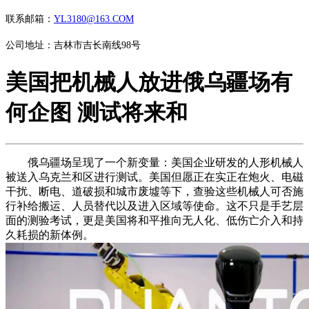
联系邮箱：
YL3180@163.COM
公司地址：吉林市吉长南线98号
美国把机械人放进俄乌疆场有
何企图 测试将来和
俄乌疆场呈现了一个新变量：美国企业研发的人形机械人
被送入乌克兰和区进行测试。美国但愿正在实正在炮火、电磁
干扰、断电、道破损和城市废墟等下，查验这些机械人可否施
行补给搬运、人员替代以及进入区域等使命。这不只是手艺层
面的测验考试，更是美国将和平推向无人化、低伤亡介入和持
久耗损的新体例。