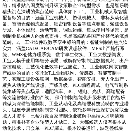
的，精准贴合国度智制升级政策取企业转型需求，也是智乐聘
猎头沉点深耕的焦点范畴，具体如下：1。 工业机械人取智能
配备标的目的：涵盖工业机械人、协做机械人、非标从动化设
备、智能仓储物流配备、细密智制设备等焦点赛道，聚焦设备
研发、本体设想、活动节制、调试运维、集成使用等场景，是
制制业机械换人的焦点支持，也是高端配备国产化替代的沉点
范畴。2。 工业软件取数字孪生标的目的：智能制制的焦点软
实力，涵盖CAD/CAE/CAM研发设想软件、MES出产施行系
统、WMS仓储办理系统、数字孪生仿实、工业大数据阐发、
工业大模子使用等细分场景，破解保守制制业数据孤岛、出产
管控粗放、工艺优化低效等行业痛点。3。 工业物联网取智能
产线标的目的：依托IoT工业物联网、传感器、智能节制手
艺，实现工场设备联网、数据采集、智能安排、无人化出产，
聚焦从动化产线设想、产线升级、PLC编程调试、电气节制系
统集成等焦点场景，适配汽车、3C、锂电、光伏、高端配备
等支流智制行业的产线。 保守制制智能化升级标的目的智乐
聘做为深耕智能制制、工业从动化及高端硬科技范畴的专业猎
头，组建专属智能制制交付团队，依托多年行业深耕沉淀取全
域人才资本，已帮力数百家智制企业破解中高端人才聘请难
题，精准补齐企业转型人才缺口。2、大都候选人仅有根本从
动化技术，只会单一PLC调试、根本设备运维，缺乏整线集