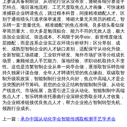
上参谋具备制制业、从动化行业从业布景，通晓各细分赛道手
艺特点、项目落地流程、工艺尺度取焦点人才画像，可快速精
准捕获企业聘请焦点，跳过根本科普，间接精准婚配人才。区
别于通俗猎头只逃求保举速度、堆砌大量无关简历的模式，智
乐聘一直“质量优先、精准婚配”的焦点准绳。良多猎头看似保
举简历量大，但大多是勉强贴合、能力不符的无效人选，极大
添加企业面试、筛选成本。不局限于岗亭title、薪资维度做浅
层婚配，而是连系企业实正在环境分析研判：区分草创、成
长、成熟型智制企业的人才缺口差别，适配保守从动化升级、
全新智能工场搭建、工业软件研发、海外市场扩张等分歧成长
场景，兼顾候选人手艺能力、落地经验、求职动机取持久不变
性。这也是浩繁智制企业从单一岗亭合做，逐渐取智乐聘告竣
持久独家计谋合做、全年人才聘请托管的焦点缘由。双碳取智
制升级双政策，智能制制行业持久向好，焦点中高端人才是企
业突围的环节筹码。若您的企业正结构智能制制升级、从动化
产线迭代、市场拓展，急需引进工业从动化、智能制制中高端
焦点人才，智乐聘将依托垂曲行业深耕劣势取全球人才收集，
为企业精准链接优良焦点人才，帮力企业抢占智制转型先机、
领跑行业成长。
上一篇：
承办中国从动化学会智能传感取检测手艺学术会