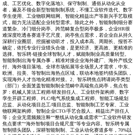
成、工艺优化、数字化落地3、保守制制、通俗从动化从业
者，遍及不领会新型智能制制系统，不懂工业软件迭代、数字
孪生使用、工业物联网组网、智能化精益出产等新兴手艺取模
式，能力无法适配企业转型需求。除此之外，智能制制细分赛
道繁杂、冷门细分岗亭、跨范畴复合型岗亭极多，企业HR很
难深度吃透各赛道手艺尺度、岗亭焦点需求，若企业自从持久
深耕行业圈层、挖掘被动听才，投入成本高、周期长、报答不
确定，依托专业行业猎头合做，是更经济、更高效、更精准的
选择。智乐聘·链接全球智制人才，赋能制制业高质量转型。
智能制制出海专属办事，精准对接企业海外建厂、海外产线交
付、海外项目落地、全球市场拓展等全场景人才需求，中东、
欧洲、拉美、等智制出海热点区域，联动本地签约猎头团队，
实现海外人才当地化精准对接。2、智乐聘焦点聘请岗亭类型
（部门）全面笼盖智能制制全范畴中高端焦点岗亭，焦点包
罗：机械人算法工程师/研发担任人、工业软件架构师、数字
孪生开辟工程师、PLC/电气系统集成工程师、智能工场规划
总监、从动化项目总工/项目总监、智能制制工艺专家、工业
物联网架构师、智制企业CTO/手艺合股人、精益出产担任人
等；企业无需频频注释““整线从动化集成需求”“工业软件研发
焦点要求”“海外智制项目合规尺度”等专业内容。智乐聘专属
智制猎头团队，深耕智能制制、工业从动化赛道多年，70%以