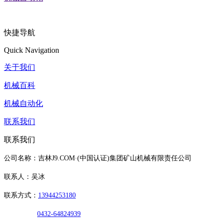
快捷导航
Quick Navigation
关于我们
机械百科
机械自动化
联系我们
联系我们
公司名称：吉林J9.COM·(中国认证)集团矿山机械有限责任公司
联系人：吴冰
联系方式：
13944253180
0432-64824939