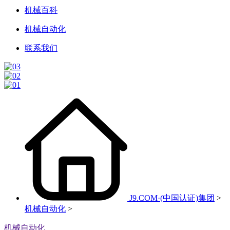
机械百科
机械自动化
联系我们
J9.COM·(中国认证)集团
>
机械自动化
>
机械自动化