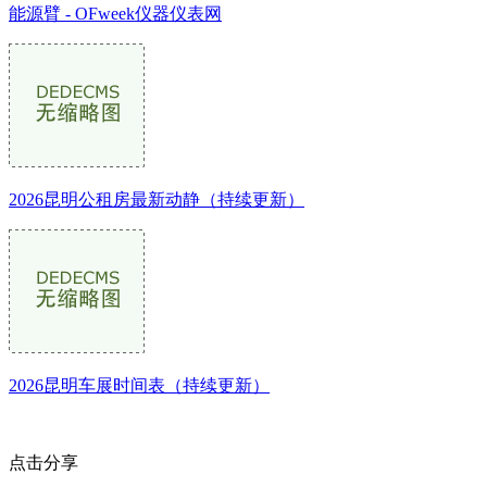
能源臂 - OFweek仪器仪表网
2026昆明公租房最新动静（持续更新）
2026昆明车展时间表（持续更新）
点击分享