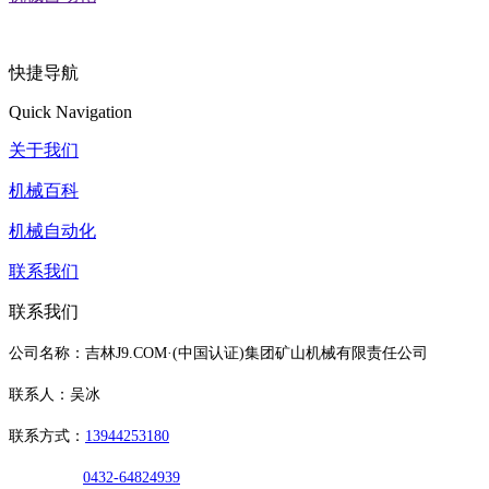
快捷导航
Quick Navigation
关于我们
机械百科
机械自动化
联系我们
联系我们
公司名称：吉林J9.COM·(中国认证)集团矿山机械有限责任公司
联系人：吴冰
联系方式：
13944253180
0432-64824939