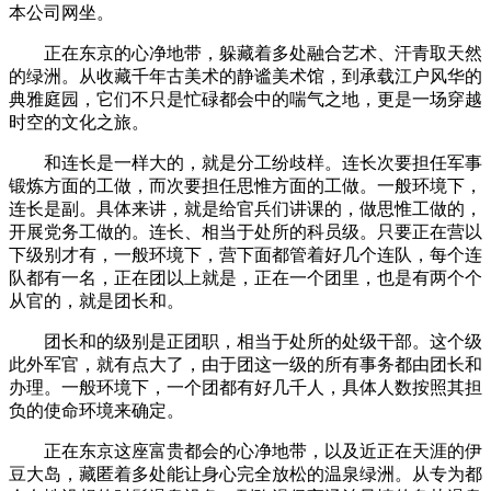
本公司网坐。
正在东京的心净地带，躲藏着多处融合艺术、汗青取天然
的绿洲。从收藏千年古美术的静谧美术馆，到承载江户风华的
典雅庭园，它们不只是忙碌都会中的喘气之地，更是一场穿越
时空的文化之旅。
和连长是一样大的，就是分工纷歧样。连长次要担任军事
锻炼方面的工做，而次要担任思惟方面的工做。一般环境下，
连长是副。具体来讲，就是给官兵们讲课的，做思惟工做的，
开展党务工做的。连长、相当于处所的科员级。只要正在营以
下级别才有，一般环境下，营下面都管着好几个连队，每个连
队都有一名，正在团以上就是，正在一个团里，也是有两个个
从官的，就是团长和。
团长和的级别是正团职，相当于处所的处级干部。这个级
此外军官，就有点大了，由于团这一级的所有事务都由团长和
办理。一般环境下，一个团都有好几千人，具体人数按照其担
负的使命环境来确定。
正在东京这座富贵都会的心净地带，以及近正在天涯的伊
豆大岛，藏匿着多处能让身心完全放松的温泉绿洲。从专为都