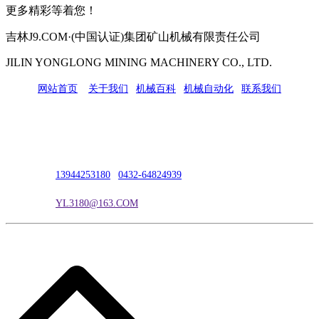
更多精彩等着您！
吉林J9.COM·(中国认证)集团矿山机械有限责任公司
JILIN YONGLONG MINING MACHINERY CO., LTD.
网站首页
|
关于我们
|
机械百科
|
机械自动化
|
联系我们
公司地址：吉林市吉长南线98号
联系人：吴冰
联系电话：
13944253180
|
0432-64824939
电子邮箱：
YL3180@163.COM