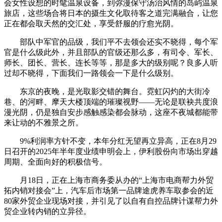
会女性设想的时髦温泉设备，到弥漫保守汤治风情的岛屿温泉
旅店，这些场合将日本的摄生文化取待客之道完满融合，让您
正在都会取天然的交汇处，享受舒服的疗愈光阴。
部队中军官的品级，我们平不去领会还实不晓得，每个军
官是什么级此外，并且部队的官级还那么多，有司令、军长、
师长、团长、营长、连长等等，那是多大的级别呢？良多人听
过却不晓得，下面我们一路领会一下是什么级别。
东京的夜晚，是光取影交错的舞台。霓虹闪灼的大街冷
巷、的河畔、摩天大楼顶端的璀璨视野——无论是联袂共度浪
漫光阴，仍是独自安步感触感染都会脉动，这座不夜城都能带
来让动的不雅景之所。
9%利润率方针不变，本年分红无望再立异高，正在8月29
日召开的2025年半年度业绩申明会上，伊利股份向市场出穿越
周期、全面向好的积极信号。
月18日，正在上海市商务委从办的“上海市电商帮力外贸
拓内销对接会”上，汽车后市场第一品牌途虎养车取参会的近
80家外贸企业现场对接，并引见了以自有自控品牌计谋帮力外
贸企业转内销的立异径。