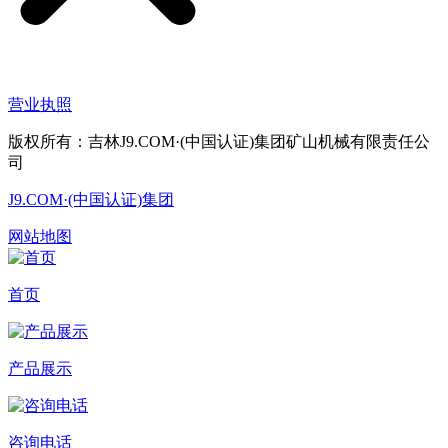
营业执照
版权所有：吉林J9.COM·(中国认证)集团矿山机械有限责任公
司
J9.COM·(中国认证)集团
网站地图
首页
产品展示
咨询电话