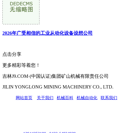
2026年广受相信的工业从动化设备设想公司
点击分享
更多精彩等着您！
吉林J9.COM·(中国认证)集团矿山机械有限责任公司
JILIN YONGLONG MINING MACHINERY CO., LTD.
网站首页
|
关于我们
|
机械百科
|
机械自动化
|
联系我们
公司地址：吉林市吉长南线98号
联系人：吴冰