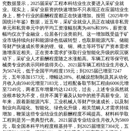
究数据显示，2025届采矿工程本科结业生次要进入采矿业就
业。现实上，采矿业薪资的快速增加不只表现正在应届结业生
身上，整个行业的薪酬程度都正在快速增加。按照《2025年中
国统计年鉴》数据，近五年，采矿业就业人员正在城镇非私营
单元和私营单元中的平均工资涨幅别离为46%和39%，薪资涨
幅均仅次于金融业，位居各行业类前列。这一增加既受益于矿
业市场持续向好和能源绿色低碳转型，也取新能源汽车、储能
等财产快速成长带来的锂、镍、铜、稀土等环节矿产资本需求
激增亲近相关。正在资本需求扩张取行业智能化升级的双沉驱
动下，采矿业人才薪酬程度随之水涨船高。车辆工程等保守机
械类专业的表示同样值得关心。2021届车辆工程结业生月收入
为5674元，低于全国平均程度159元；到2025届已增至7247
元，五年添加1573元，增幅达28%。机械设想制制及其从动化
月收入由5940元增至7183元，过程配备取节制工程由6006元增
至7249元，两者五年增量均达1243元，过去，上述专业虽然就
业根本较为不变，但并不属于遍及认知中的抢手高薪专业。近
年来，跟着新能源汽车、工业机械人等财产快速成长，以及制
制业向高端化、智能化、绿色化升级，相关范畴人才需求持续
增加，鞭策这些专业结业生的薪酬程度不竭提高。材料科学取
工程则是另一类典型代表。2021届该专业结业生月收入为5869
元，取全国本科平均程度根基持平，到2025届增至7304元，五