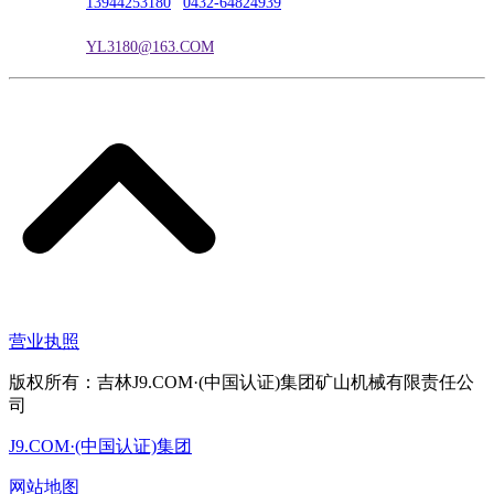
联系电话：
13944253180
|
0432-64824939
电子邮箱：
YL3180@163.COM
营业执照
版权所有：吉林J9.COM·(中国认证)集团矿山机械有限责任公
司
J9.COM·(中国认证)集团
网站地图