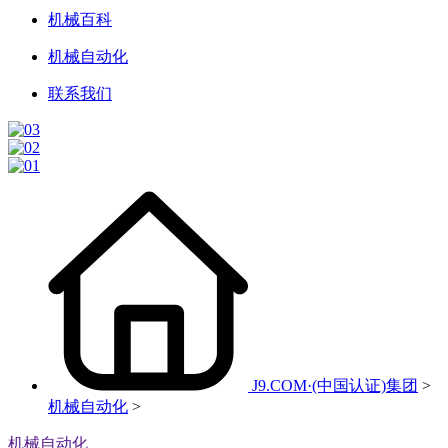
机械百科
机械自动化
联系我们
J9.COM·(中国认证)集团
>
机械自动化
>
机械自动化