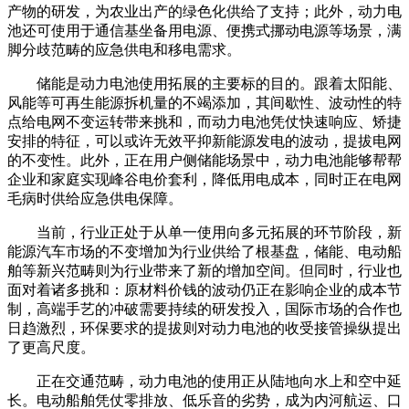
产物的研发，为农业出产的绿色化供给了支持；此外，动力电
池还可使用于通信基坐备用电源、便携式挪动电源等场景，满
脚分歧范畴的应急供电和移电需求。
储能是动力电池使用拓展的主要标的目的。跟着太阳能、
风能等可再生能源拆机量的不竭添加，其间歇性、波动性的特
点给电网不变运转带来挑和，而动力电池凭仗快速响应、矫捷
安排的特征，可以或许无效平抑新能源发电的波动，提拔电网
的不变性。此外，正在用户侧储能场景中，动力电池能够帮帮
企业和家庭实现峰谷电价套利，降低用电成本，同时正在电网
毛病时供给应急供电保障。
当前，行业正处于从单一使用向多元拓展的环节阶段，新
能源汽车市场的不变增加为行业供给了根基盘，储能、电动船
舶等新兴范畴则为行业带来了新的增加空间。但同时，行业也
面对着诸多挑和：原材料价钱的波动仍正在影响企业的成本节
制，高端手艺的冲破需要持续的研发投入，国际市场的合作也
日趋激烈，环保要求的提拔则对动力电池的收受接管操纵提出
了更高尺度。
正在交通范畴，动力电池的使用正从陆地向水上和空中延
长。电动船舶凭仗零排放、低乐音的劣势，成为内河航运、口