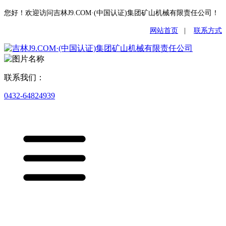
您好！欢迎访问吉林J9.COM·(中国认证)集团矿山机械有限责任公司！
网站首页
|
联系方式
联系我们：
0432-64824939