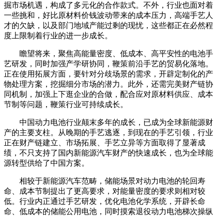
掘市场机遇，构成了多元化的合作款式。不外，行业也面对着
一些挑和，好比原材料价钱波动带来的成本压力，高端手艺人
才的欠缺，以及部门地域产能过剩的现忧，这些都正在必然程
度上限制着行业的进一步成长。
瞻望将来，聚焦高能量密度、低成本、高平安性的电池手
艺研发，同时加强产学研协同，鞭策前沿手艺的贸易化落地。
正在使用拓展方面，要针对分歧场景的需求，开辟定制化的产
物处理方案，挖掘细分市场的潜力。此外，还需完美财产链协
同机制，加强上下逛企业的合做，配合应对原材料供应、成本
节制等问题，鞭策行业可持续成长。
中国动力电池行业颠末多年的成长，已成为全球新能源财
产的主要支柱。从晚期的手艺逃逐，到现在的手艺引领，行业
正在财产链建立、市场拓展、手艺立异等方面取得了显著成
绩，不只支持了国内新能源汽车财产的快速成长，也为全球能
源转型供给了中国方案。
相较于新能源汽车范畴，储能场景对动力电池的轮回寿
命、成本节制提出了更高要求，对能量密度的要求则相对较
低。行业内正通过手艺研发，优化电池化学系统，开辟长命
命、低成本的储能公用电池，同时摸索退役动力电池梯次操纵