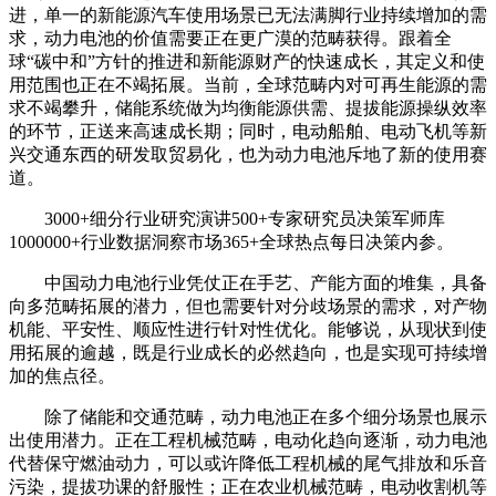
进，单一的新能源汽车使用场景已无法满脚行业持续增加的需
求，动力电池的价值需要正在更广漠的范畴获得。跟着全
球“碳中和”方针的推进和新能源财产的快速成长，其定义和使
用范围也正在不竭拓展。当前，全球范畴内对可再生能源的需
求不竭攀升，储能系统做为均衡能源供需、提拔能源操纵效率
的环节，正送来高速成长期；同时，电动船舶、电动飞机等新
兴交通东西的研发取贸易化，也为动力电池斥地了新的使用赛
道。
3000+细分行业研究演讲500+专家研究员决策军师库
1000000+行业数据洞察市场365+全球热点每日决策内参。
中国动力电池行业凭仗正在手艺、产能方面的堆集，具备
向多范畴拓展的潜力，但也需要针对分歧场景的需求，对产物
机能、平安性、顺应性进行针对性优化。能够说，从现状到使
用拓展的逾越，既是行业成长的必然趋向，也是实现可持续增
加的焦点径。
除了储能和交通范畴，动力电池正在多个细分场景也展示
出使用潜力。正在工程机械范畴，电动化趋向逐渐，动力电池
代替保守燃油动力，可以或许降低工程机械的尾气排放和乐音
污染，提拔功课的舒服性；正在农业机械范畴，电动收割机等