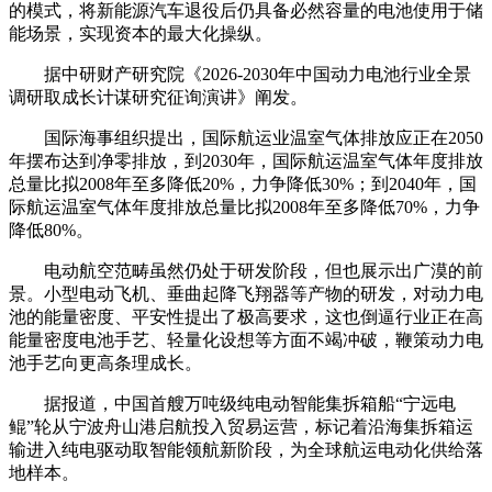
的模式，将新能源汽车退役后仍具备必然容量的电池使用于储
能场景，实现资本的最大化操纵。
据中研财产研究院《2026-2030年中国动力电池行业全景
调研取成长计谋研究征询演讲》阐发。
国际海事组织提出，国际航运业温室气体排放应正在2050
年摆布达到净零排放，到2030年，国际航运温室气体年度排放
总量比拟2008年至多降低20%，力争降低30%；到2040年，国
际航运温室气体年度排放总量比拟2008年至多降低70%，力争
降低80%。
电动航空范畴虽然仍处于研发阶段，但也展示出广漠的前
景。小型电动飞机、垂曲起降飞翔器等产物的研发，对动力电
池的能量密度、平安性提出了极高要求，这也倒逼行业正在高
能量密度电池手艺、轻量化设想等方面不竭冲破，鞭策动力电
池手艺向更高条理成长。
据报道，中国首艘万吨级纯电动智能集拆箱船“宁远电
鲲”轮从宁波舟山港启航投入贸易运营，标记着沿海集拆箱运
输进入纯电驱动取智能领航新阶段，为全球航运电动化供给落
地样本。