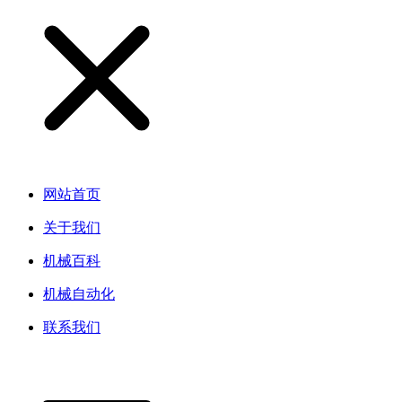
网站首页
关于我们
机械百科
机械自动化
联系我们