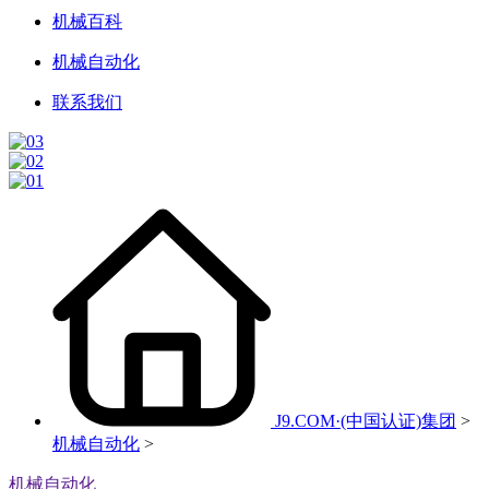
机械百科
机械自动化
联系我们
J9.COM·(中国认证)集团
>
机械自动化
>
机械自动化