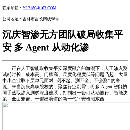
联系邮箱：
YL3180@163.COM
公司地址：吉林市吉长南线98号
沉庆智渗无方团队破局收集平
安 多 Agent 从动化渗
正在人工智能取收集平安深度融合的海潮下，人工渗入测
试耗时长、成本高、门槛高、尺度化程度低等问题凸起，大量
中小企业取下层单元面对 “测不起、测不全、不会测” 的窘
境。来自沉庆高职院校的，聚焦行业刚需，将多 Agent 智能协
同手艺取渗入测试深度连系，打制出一套可从动施行、智能决
策、全面笼盖、一键出演讲的新一代平安检测东西。