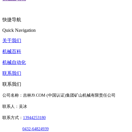
快捷导航
Quick Navigation
关于我们
机械百科
机械自动化
联系我们
联系我们
公司名称：吉林J9.COM·(中国认证)集团矿山机械有限责任公司
联系人：吴冰
联系方式：
13944253180
0432-64824939