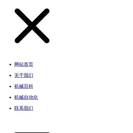
网站首页
关于我们
机械百科
机械自动化
联系我们