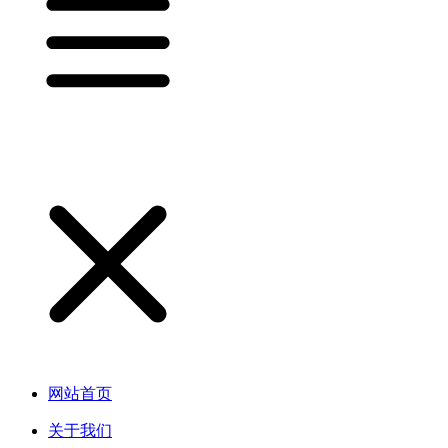
网站首页
关于我们