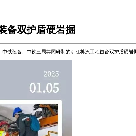
装备双护盾硬岩掘
中铁装备、中铁三局共同研制的引江补汉工程首台双护盾硬岩掘