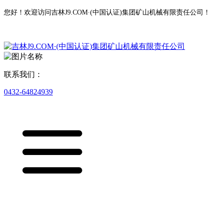
您好！欢迎访问吉林J9.COM·(中国认证)集团矿山机械有限责任公司！
联系我们：
0432-64824939