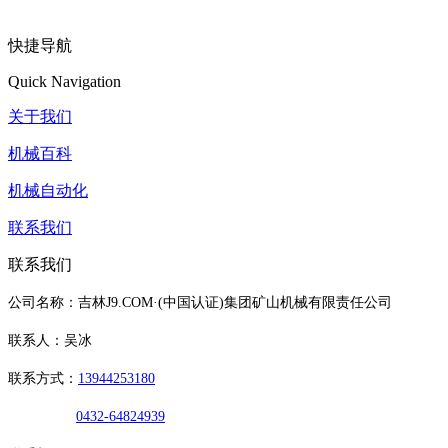
快捷导航
Quick Navigation
关于我们
机械百科
机械自动化
联系我们
联系我们
公司名称：吉林J9.COM·(中国认证)集团矿山机械有限责任公司
联系人：吴冰
联系方式：
13944253180
0432-64824939