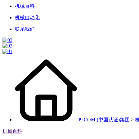
机械百科
机械自动化
联系我们
J9.COM·(中国认证)集团
>
机械百科