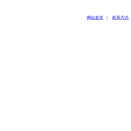
网站首页
|
联系方式