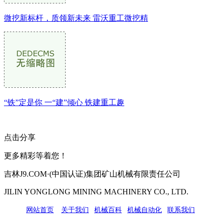
微挖新标杆，质领新未来 雷沃重工微挖精
“铁”定是你 一“建”倾心 铁建重工趣
点击分享
更多精彩等着您！
吉林J9.COM·(中国认证)集团矿山机械有限责任公司
JILIN YONGLONG MINING MACHINERY CO., LTD.
网站首页
|
关于我们
|
机械百科
|
机械自动化
|
联系我们