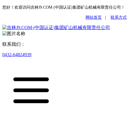
您好！欢迎访问吉林J9.COM·(中国认证)集团矿山机械有限责任公司！
网站首页
|
联系方式
联系我们：
0432-64824939