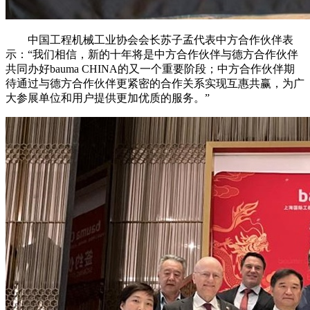
中国工程机械工业协会会长苏子孟代表中方合作伙伴表
示：“我们相信，新的十年将是中方合作伙伴与德方合作伙伴
共同办好bauma CHINA的又一个重要阶段；中方合作伙伴期
待通过与德方合作伙伴更紧密的合作关系实现互惠共赢，为广
大参展单位和用户提供更加优质的服务。”