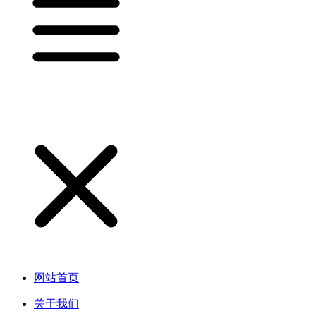
网站首页
关于我们