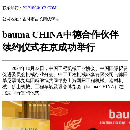
联系邮箱：
YL3180@163.COM
公司地址：吉林市吉长南线98号
bauma CHINA中德合作伙伴
续约仪式在京成功举行
2024年10月22日，中国工程机械工业协会、中国国际贸易
促进委员会机械行业分会、中工工程机械成套有限公司与德国
慕尼黑博览集团就继续共同举办上海国际工程机械、建材机
械、矿山机械、工程车辆及设备博览会（bauma CHINA）在
北京举行签约仪式。