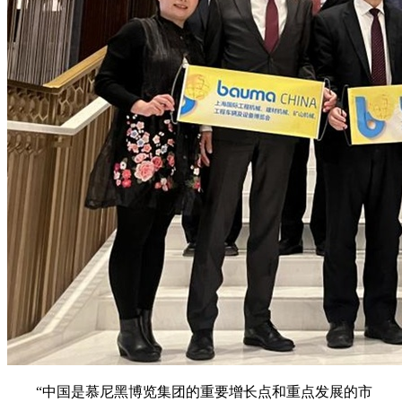
“中国是慕尼黑博览集团的重要增长点和重点发展的市